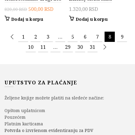
Originalna
Trenutna
500,00
RSD
1.320,00
RSD
820,00
RSD
cena
cena
Dodaj u korpu
Dodaj u korpu
je
je:
bila:
500,00 RSD.
1
2
3
…
5
6
7
8
9
820,00 RSD.
10
11
…
29
30
31
UPUTSTVO ZA PLAĆANJE
Željene knjige možete platiti na sledeće načine:
Opštom uplatnicom
Pouzećem
Platnim karticama
Potvrda o izvršenom evidentiranju za PDV