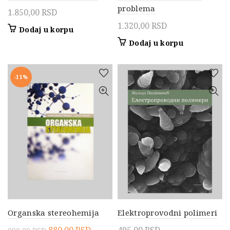
problema
1.850,00
RSD
1.320,00
RSD
Dodaj u korpu
Dodaj u korpu
-11%
Organska stereohemija
Elektroprovodni polimeri
Originalna
Trenutna
880,00
RSD
495,00
RSD