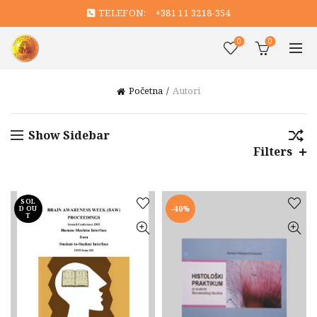
TELEFON:
+381 11 3218-354
0
0
Početna
Autori
Show Sidebar
Filters
SOL
D OU
-40%
T