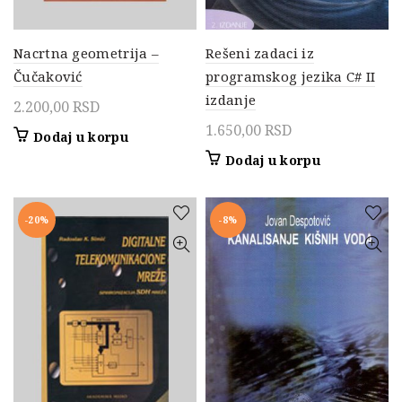
Nacrtna geometrija –
Rešeni zadaci iz
Čučaković
programskog jezika C# II
izdanje
2.200,00
RSD
1.650,00
RSD
Dodaj u korpu
Dodaj u korpu
-20%
-8%