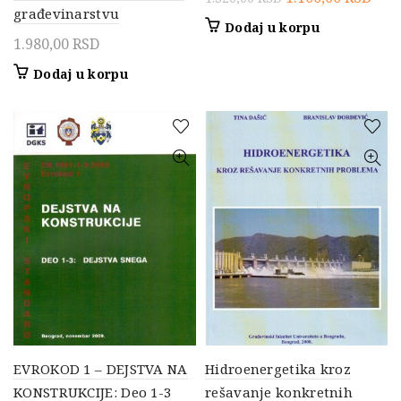
građevinarstvu
cena
cen
Dodaj u korpu
je
je:
1.980,00
RSD
bila:
1.10
Dodaj u korpu
1.320,00 RSD.
EVROKOD 1 – DEJSTVA NA
Hidroenergetika kroz
KONSTRUKCIJE: Deo 1-3
rešavanje konkretnih