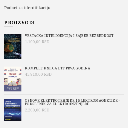
Podaci za identifikaciju
PROIZVODI
VEŠTAČKA INTELIGENCIJA I SAJBER BEZBEDNOST
1.100,00
RSD
KOMPLET KNJIGA ETF PRVA GODINA
45.810,00
RSD
OSNOVE ELEKTROTEHNIKE I ELEKTROMAGNETIKE -
PODSETNIK ZA ELEKTROINŽENJERE
2.200,00
RSD