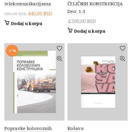
telekomunikacijama
ČELIČNIH KONSTRUKCIJA
Deo: 1-3
Originalna
Trenutna
440,00
RSD
600,00
RSD
cena
cena
4.200,00
RSD
Dodaj u korpu
je
je:
Dodaj u korpu
bila:
440,00 RSD.
600,00 RSD.
-17%
Popravke kolovoznih
Košava