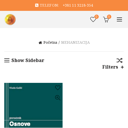
TELEFON:
+381 11 3218-354
0
0
Početna
MEHANIZACIJA
Show Sidebar
Filters