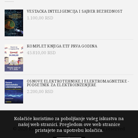
VEŠTAČKA INTELIGENCIJA I SAJBER BEZBEDNOST
1.100,00
RSD
KOMPLET KNJIGA ETF PRVA GODINA
45.810,00
RSD
OSNOVE ELEKTROTEHNIKE I ELEKTROMAGNETIKE -
PODSETNIK ZA ELEKTROINŽENJERE
2.200,00
RSD
Kolačiće koristimo za poboljšanje vašeg iskustva na
našoj web stranici. Pregledom ove web stranice
© 2026
Knjige Akademska misao
. All rights reserved
pristajete na upotrebu kolačića.