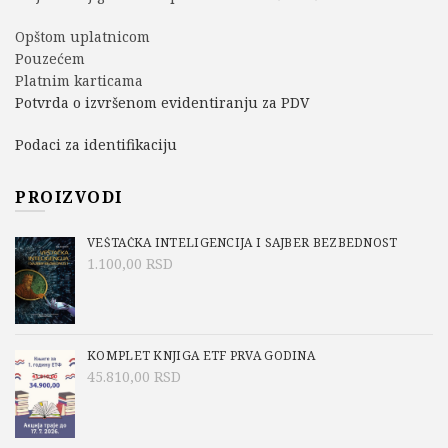
Opštom uplatnicom
Pouzećem
Platnim karticama
Potvrda o izvršenom evidentiranju za PDV
Podaci za identifikaciju
PROIZVODI
VEŠTAČKA INTELIGENCIJA I SAJBER BEZBEDNOST
1.100,00
RSD
KOMPLET KNJIGA ETF PRVA GODINA
45.810,00
RSD