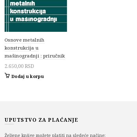
Osnove metalnih
konstrukcija u
mašinogradnji : priručnik
2.650,00
RSD
Dodaj u korpu
UPUTSTVO ZA PLAĆANJE
Željene knjige možete platiti na sledeće načine: