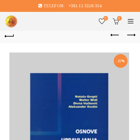
TELEFON:
+381 11 3218-354
0
0
-27%