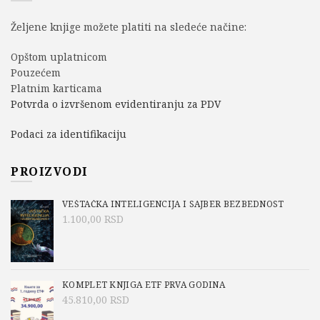
Željene knjige možete platiti na sledeće načine:
Opštom uplatnicom
Pouzećem
Platnim karticama
Potvrda o izvršenom evidentiranju za PDV
Podaci za identifikaciju
PROIZVODI
VEŠTAČKA INTELIGENCIJA I SAJBER BEZBEDNOST
1.100,00
RSD
KOMPLET KNJIGA ETF PRVA GODINA
45.810,00
RSD