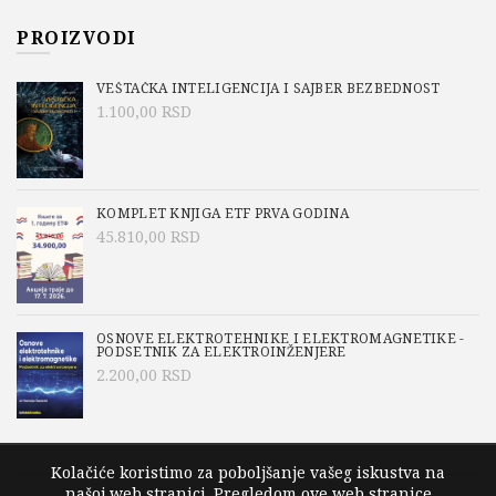
PROIZVODI
VEŠTAČKA INTELIGENCIJA I SAJBER BEZBEDNOST
1.100,00
RSD
KOMPLET KNJIGA ETF PRVA GODINA
45.810,00
RSD
OSNOVE ELEKTROTEHNIKE I ELEKTROMAGNETIKE -
PODSETNIK ZA ELEKTROINŽENJERE
2.200,00
RSD
Kolačiće koristimo za poboljšanje vašeg iskustva na
našoj web stranici. Pregledom ove web stranice