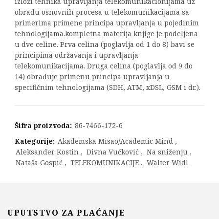
izloži tehnika upravljanja telekomunikacionijama uz
obradu osnovnih procesa u telekomunikacijama sa
primerima primene principa upravljanja u pojedinim
tehnologijama.kompletna materija knjige je podeljena
u dve celine. Prva celina (poglavlja od 1 do 8) bavi se
principima održavanja i upravljanja
telekomunikacijama. Druga celina (poglavlja od 9 do
14) obrađuje primenu principa upravljanja u
specifičnim tehnologijama (SDH, ATM, xDSL, GSM i dr.).
Šifra proizvoda:
86-7466-172-6
Kategorije:
Akademska Misao/Academic Mind
,
Aleksander Kostin
,
Divna Vučković
,
Na sniženju
,
Nataša Gospić
,
TELEKOMUNIKACIJE
,
Walter Widl
UPUTSTVO ZA PLAĆANJE