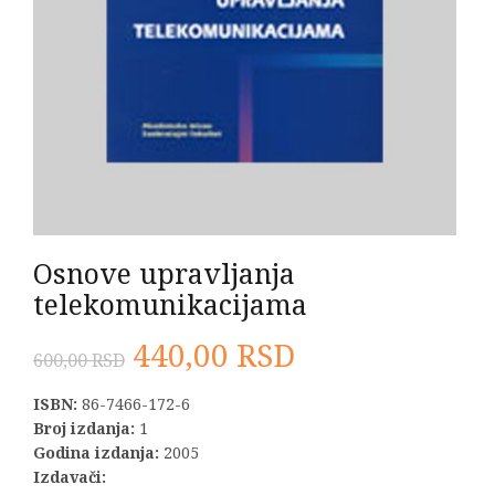
Osnove upravljanja
telekomunikacijama
Originalna
Trenutna
440,00
RSD
600,00
RSD
cena
cena
ISBN:
86-7466-172-6
Broj izdanja:
1
je
je:
Godina izdanja:
2005
Izdavači: