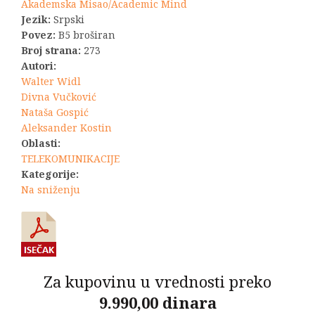
bila:
440,00 RSD.
Akademska Misao/Academic Mind
Jezik:
Srpski
600,00 RSD.
Povez:
B5 broširan
Broj strana:
273
Autori:
Walter Widl
Divna Vučković
Nataša Gospić
Aleksander Kostin
Oblasti:
TELEKOMUNIKACIJE
Kategorije:
Na sniženju
Za kupovinu u vrednosti preko
9.990,00 dinara