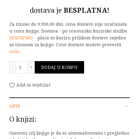
dostava je
BESPLATNA!
Za iznose do 9.990,00 din. cena dostave nije uračunata
u cenu knjige. Dostava - po cenovniku kurirske službe
BEXEXPRES
- plaća se kuriru prilikom dostave zajedno
sa iznosom za knjige. Cene dostave možete proveriti
ovde
.
Osnove upravljanja telekomunikacijama količina
DODAJ U KORPU
Add to wishlist
OPIS
O knjizi:
Osnovni cilj knjige je da se sistematizovano i pregledno