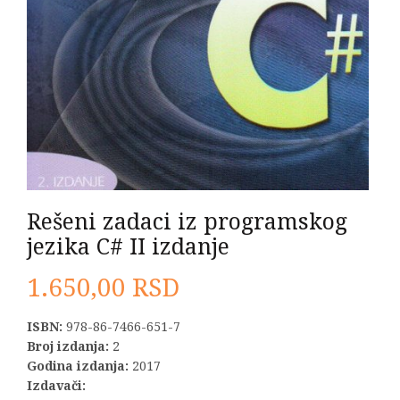
Rešeni zadaci iz programskog
jezika C# II izdanje
1.650,00
RSD
ISBN:
978-86-7466-651-7
Broj izdanja:
2
Godina izdanja:
2017
Izdavači: