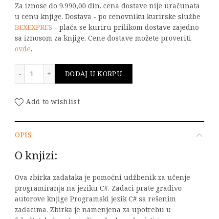
Za iznose do 9.990,00 din. cena dostave nije uračunata
u cenu knjige. Dostava - po cenovniku kurirske službe
BEXEXPRES
- plaća se kuriru prilikom dostave zajedno
sa iznosom za knjige. Cene dostave možete proveriti
ovde
.
Rešeni zadaci iz programskog jezika C# II izdanje količ
DODAJ U KORPU
Add to wishlist
OPIS
O knjizi:
Ova zbirka zadataka je pomoćni udžbenik za učenje
programiranja na jeziku C#. Zadaci prate gradivo
autorove knjige Programski jezik C# sa rešenim
zadacima. Zbirka je namenjena za upotrebu u