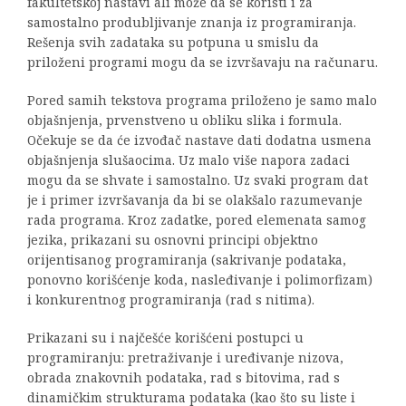
fakultetskoj nastavi ali može da se koristi i za
samostalno produbljivanje znanja iz programiranja.
Rešenja svih zadataka su potpuna u smislu da
priloženi programi mogu da se izvršavaju na računaru.
Pored samih tekstova programa priloženo je samo malo
objašnjenja, prvenstveno u obliku slika i formula.
Očekuje se da će izvođač nastave dati dodatna usmena
objašnjenja slušaocima. Uz malo više napora zadaci
mogu da se shvate i samostalno. Uz svaki program dat
je i primer izvršavanja da bi se olakšalo razumevanje
rada programa. Kroz zadatke, pored elemenata samog
jezika, prikazani su osnovni principi objektno
orijentisanog programiranja (sakrivanje podataka,
ponovno korišćenje koda, nasleđivanje i polimorfizam)
i konkurentnog programiranja (rad s nitima).
Prikazani su i najčešće korišćeni postupci u
programiranju: pretraživanje i uređivanje nizova,
obrada znakovnih podataka, rad s bitovima, rad s
dinamičkim strukturama podataka (kao što su liste i