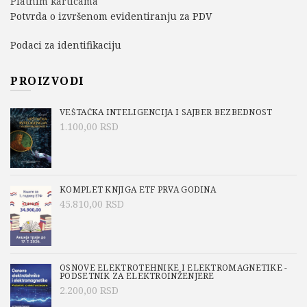
Platnim karticama
Potvrda o izvršenom evidentiranju za PDV
Podaci za identifikaciju
PROIZVODI
VEŠTAČKA INTELIGENCIJA I SAJBER BEZBEDNOST
1.100,00
RSD
KOMPLET KNJIGA ETF PRVA GODINA
45.810,00
RSD
OSNOVE ELEKTROTEHNIKE I ELEKTROMAGNETIKE -
PODSETNIK ZA ELEKTROINŽENJERE
2.200,00
RSD