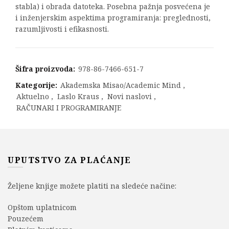
stabla) i obrada datoteka. Posebna pažnja posvećena je
i inženjerskim aspektima programiranja: preglednosti,
razumljivosti i efikasnosti.
Šifra proizvoda:
978-86-7466-651-7
Kategorije:
Akademska Misao/Academic Mind
,
Aktuelno
,
Laslo Kraus
,
Novi naslovi
,
RAČUNARI I PROGRAMIRANJE
UPUTSTVO ZA PLAĆANJE
Željene knjige možete platiti na sledeće načine:
Opštom uplatnicom
Pouzećem