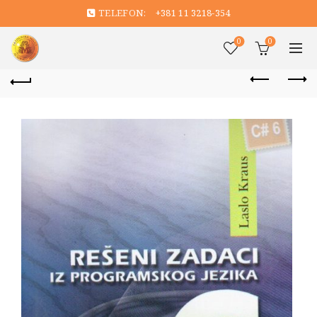
TELEFON:
+381 11 3218-354
0
0