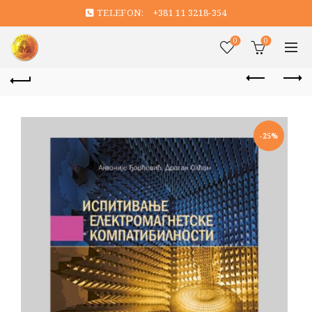
TELEFON:
+381 11 3218-354
0
0
-25%