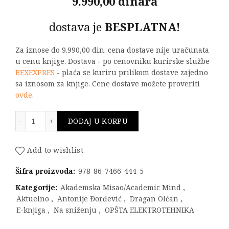
9.990,00 dinara
dostava je
BESPLATNA!
Za iznose do 9.990,00 din. cena dostave nije uračunata
u cenu knjige. Dostava - po cenovniku kurirske službe
BEXEXPRES
- plaća se kuriru prilikom dostave zajedno
sa iznosom za knjige. Cene dostave možete proveriti
ovde
.
Ispitivanje elektromagnetske kompatibilnosti količina
DODAJ U KORPU
Add to wishlist
Šifra proizvoda:
978-86-7466-444-5
Kategorije:
Akademska Misao/Academic Mind
,
Aktuelno
,
Antonije Đorđević
,
Dragan Olćan
,
E-knjiga
,
Na sniženju
,
OPŠTA ELEKTROTEHNIKA