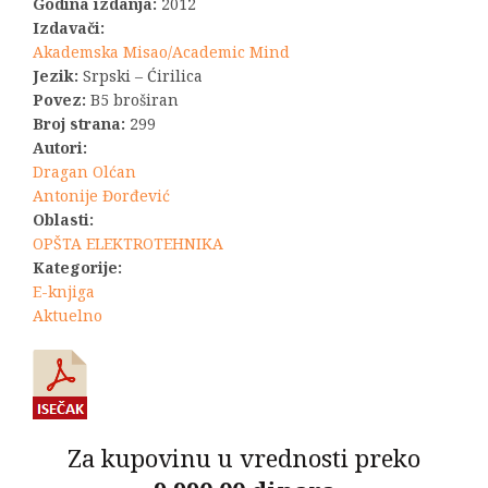
bila:
1.650,00 R
Godina izdanja:
2012
Izdavači:
2.200,00 RSD.
Akademska Misao/Academic Mind
Jezik:
Srpski – Ćirilica
Povez:
B5 broširan
Broj strana:
299
Autori:
Dragan Olćan
Antonije Đorđević
Oblasti:
OPŠTA ELEKTROTEHNIKA
Kategorije:
E-knjiga
Aktuelno
Za kupovinu u vrednosti preko