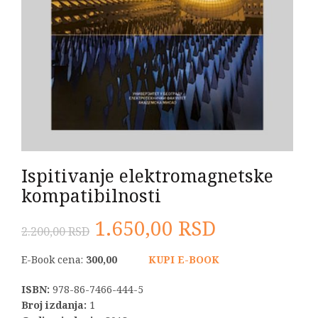
Ispitivanje elektromagnetske
kompatibilnosti
Originalna
Trenutna
1.650,00
RSD
2.200,00
RSD
cena
cena
E-Book cena:
300,00
KUPI E-BOOK
je
je:
ISBN:
978-86-7466-444-5
Broj izdanja:
1