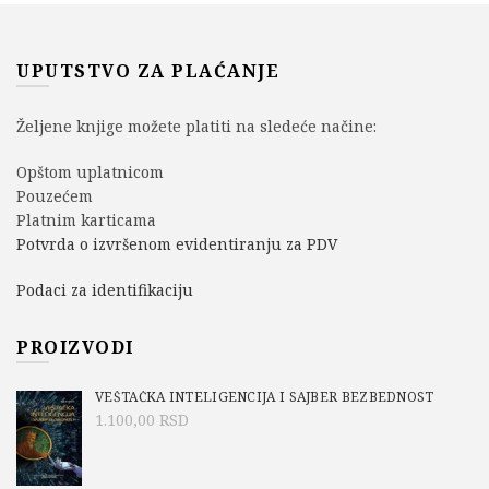
UPUTSTVO ZA PLAĆANJE
Željene knjige možete platiti na sledeće načine:
Opštom uplatnicom
Pouzećem
Platnim karticama
Potvrda o izvršenom evidentiranju za PDV
Podaci za identifikaciju
PROIZVODI
VEŠTAČKA INTELIGENCIJA I SAJBER BEZBEDNOST
1.100,00
RSD