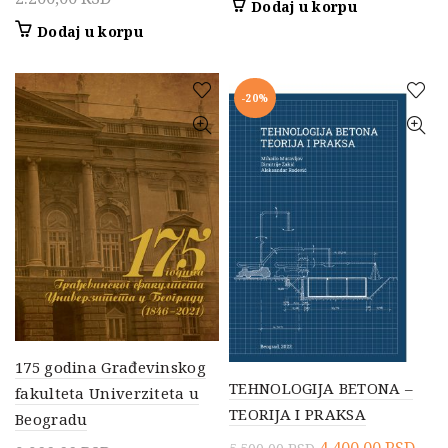
Dodaj u korpu
Dodaj u korpu
-20%
175 godina Građevinskog
TEHNOLOGIJA BETONA –
fakulteta Univerziteta u
TEORIJA I PRAKSA
Beogradu
Originalna
Tre
4.400,00
RSD