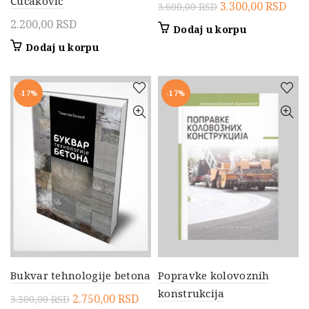
Čučaković
Originalna
Tre
3.300,00
RSD
3.600,00
RSD
cena
cen
2.200,00
RSD
Dodaj u korpu
je
je:
Dodaj u korpu
bila:
3.30
3.600,00 RSD.
-17%
-17%
Bukvar tehnologije betona
Popravke kolovoznih
konstrukcija
Originalna
Trenutna
2.750,00
RSD
3.300,00
RSD