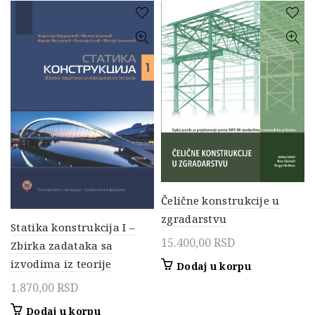
Čelične konstrukcije u
zgradarstvu
Statika konstrukcija I –
15.400,00
RSD
Zbirka zadataka sa
izvodima iz teorije
Dodaj u korpu
1.870,00
RSD
Dodaj u korpu