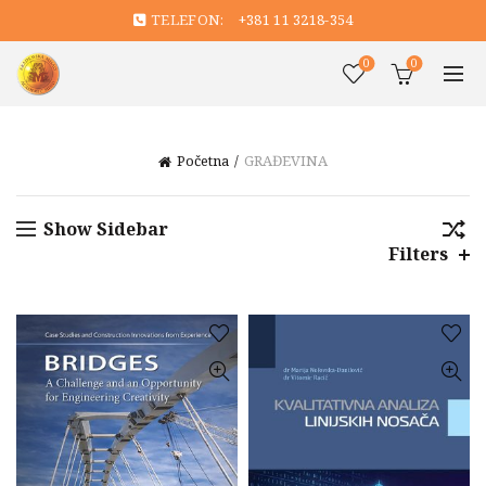
TELEFON:
+381 11 3218-354
0
0
Početna
GRAĐEVINA
Show Sidebar
Filters