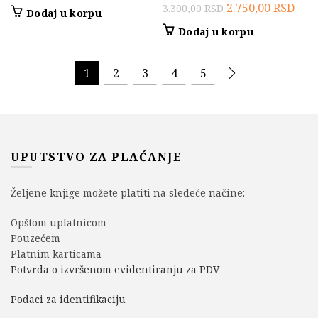
cena
cena
Originalna
Tre
2.750,00
RSD
3.300,00
RSD
Dodaj u korpu
je
je:
cena
cen
Dodaj u korpu
bila:
2.750,00 RSD.
je
je:
3.300,00 RSD.
bila:
2.75
1
2
3
4
5
3.300,00 RSD.
UPUTSTVO ZA PLAĆANJE
Željene knjige možete platiti na sledeće načine:
Opštom uplatnicom
Pouzećem
Platnim karticama
Potvrda o izvršenom evidentiranju za PDV
Podaci za identifikaciju