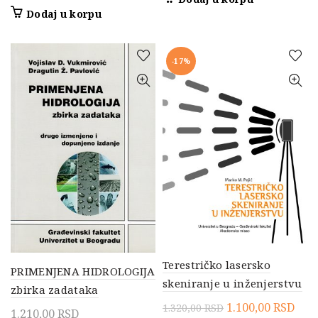
cena
cena
Dodaj u korpu
je
je:
bila:
9.900,00 RSD.
11.000,00 RSD.
-17%
Terestričko lasersko
PRIMENJENA HIDROLOGIJA
skeniranje u inženjerstvu
zbirka zadataka
Originalna
Tre
1.100,00
RSD
1.320,00
RSD
1.210,00
RSD