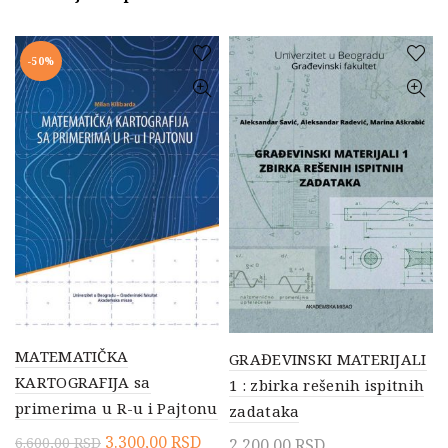
-50%
MATEMATIČKA
GRAĐEVINSKI MATERIJALI
KARTOGRAFIJA sa
1 : zbirka rešenih ispitnih
primerima u R-u i Pajtonu
zadataka
Originalna
Trenutna
3.300,00
RSD
6.600,00
RSD
2.200,00
RSD