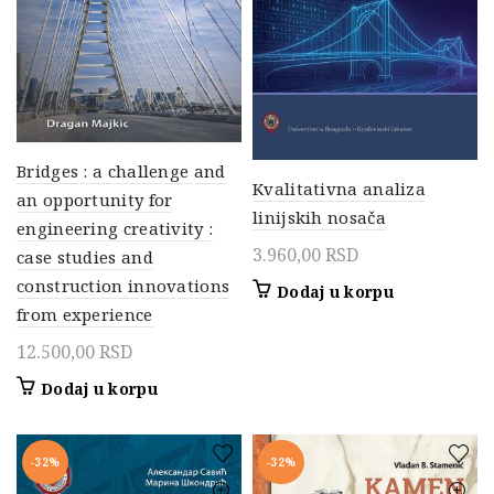
Bridges : a challenge and
Kvalitativna analiza
an opportunity for
linijskih nosača
engineering creativity :
3.960,00
RSD
case studies and
construction innovations
Dodaj u korpu
from experience
12.500,00
RSD
Dodaj u korpu
-32%
-32%