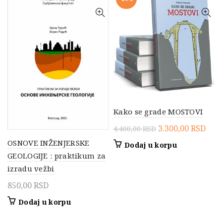
Kako se grade MOSTOVI
Originalna
Tre
3.300,00
RSD
4.400,00
RSD
cena
cen
OSNOVE INŽENJERSKE
Dodaj u korpu
je
je:
GEOLOGIJE : praktikum za
bila:
3.30
izradu vežbi
4.400,00 RSD.
850,00
RSD
Dodaj u korpu