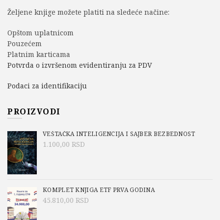
Željene knjige možete platiti na sledeće načine:
Opštom uplatnicom
Pouzećem
Platnim karticama
Potvrda o izvršenom evidentiranju za PDV
Podaci za identifikaciju
PROIZVODI
VEŠTAČKA INTELIGENCIJA I SAJBER BEZBEDNOST
1.100,00
RSD
KOMPLET KNJIGA ETF PRVA GODINA
45.810,00
RSD