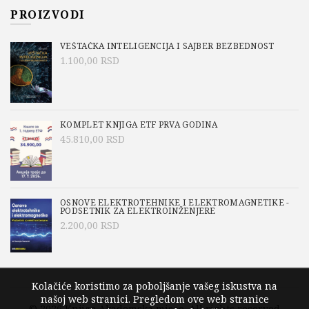
PROIZVODI
VEŠTAČKA INTELIGENCIJA I SAJBER BEZBEDNOST
1.100,00
RSD
KOMPLET KNJIGA ETF PRVA GODINA
45.810,00
RSD
OSNOVE ELEKTROTEHNIKE I ELEKTROMAGNETIKE -
PODSETNIK ZA ELEKTROINŽENJERE
2.200,00
RSD
Kolačiće koristimo za poboljšanje vašeg iskustva na
našoj web stranici. Pregledom ove web stranice
© 2026
Knjige Akademska misao
. All rights reserved