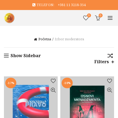
TELEFON:
+381 11 3218-354
0
0
Početna
Izbor moderatora
Show Sidebar
Filters
-17%
-10%