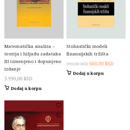
Matematička analiza –
Stohastički modeli
teorija i hiljadu zadataka
finansijskih tržišta
III izmenjeno i dopunjeno
Originalna
Trenut
660,00
RSD
990,00
RSD
izdanje
cena
cena
Dodaj u korpu
je
je:
3.990,00
RSD
bila:
660,00 
Dodaj u korpu
990,00 RSD.