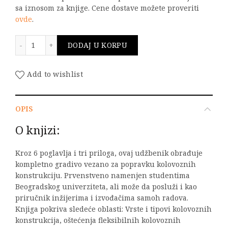
sa iznosom za knjige. Cene dostave možete proveriti
ovde
.
Popravke kolovoznih konstrukcija količina
DODAJ U KORPU
Add to wishlist
OPIS
O knjizi:
Kroz 6 poglavlja i tri priloga, ovaj udžbenik obrađuje
kompletno gradivo vezano za popravku kolovoznih
konstrukciju. Prvenstveno namenjen studentima
Beogradskog univerziteta, ali može da posluži i kao
priručnik inžijerima i izvođačima samoh radova.
Knjiga pokriva sledeće oblasti: Vrste i tipovi kolovoznih
konstrukcija, oštećenja fleksibilnih kolovoznih