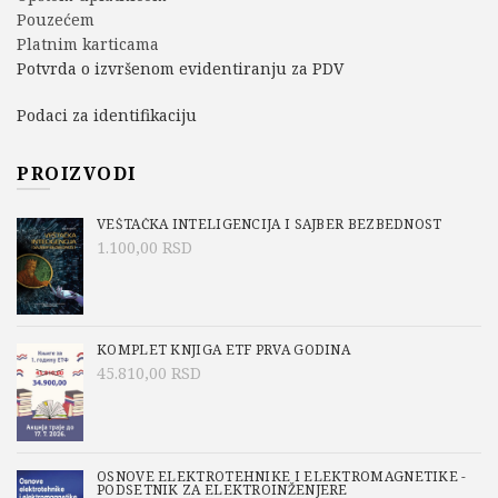
Pouzećem
Platnim karticama
Potvrda o izvršenom evidentiranju za PDV
Podaci za identifikaciju
PROIZVODI
VEŠTAČKA INTELIGENCIJA I SAJBER BEZBEDNOST
1.100,00
RSD
KOMPLET KNJIGA ETF PRVA GODINA
45.810,00
RSD
OSNOVE ELEKTROTEHNIKE I ELEKTROMAGNETIKE -
PODSETNIK ZA ELEKTROINŽENJERE