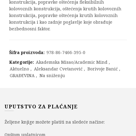
konstrukcija, popravke oštećenja fleksibilnih
kolovoznih konstrukcija, oštećenja krutih kolovoznih
konstrukcija, popravke oštećenja krutih kolovoznih
konstrukcija i kao zadnje poglavlje koje obrađuje
bezbednosni faktor.
Šifra proizvoda:
978-86-7466-395-0
Kategorije:
Akademska Misao/Academic Mind
,
Aktuelno
,
Aleksandar Cvetanović
,
Borivoje Banić
,
GRAĐEVINA
,
Na sniženju
UPUTSTVO ZA PLAĆANJE
Željene knjige možete platiti na sledeće načine:
Opštom uplatnicom