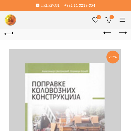
TELEFON:
+381 11 3218-354
0
0
-17%