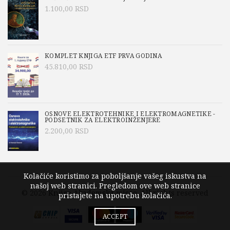
1.100,00
RSD
KOMPLET KNJIGA ETF PRVA GODINA
45.810,00
RSD
OSNOVE ELEKTROTEHNIKE I ELEKTROMAGNETIKE -
PODSETNIK ZA ELEKTROINŽENJERE
2.200,00
RSD
Kolačiće koristimo za poboljšanje vašeg iskustva na
našoj web stranici. Pregledom ove web stranice
© 2026
Knjige Akademska misao
. All rights reserved
pristajete na upotrebu kolačića.
ACCEPT