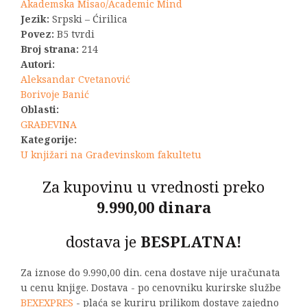
bila:
2.750,00 R
Akademska Misao/Academic Mind
Jezik:
Srpski – Ćirilica
3.300,00 RSD.
Povez:
B5 tvrdi
Broj strana:
214
Autori:
Aleksandar Cvetanović
Borivoje Banić
Oblasti:
GRAĐEVINA
Kategorije:
U knjižari na Građevinskom fakultetu
Za kupovinu u vrednosti preko
9.990,00 dinara
dostava je
BESPLATNA!
Za iznose do 9.990,00 din. cena dostave nije uračunata
u cenu knjige. Dostava - po cenovniku kurirske službe
BEXEXPRES
- plaća se kuriru prilikom dostave zajedno