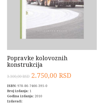
Popravke kolovoznih
konstrukcija
Originalna
Trenutna
2.750,00
RSD
3.300,00
RSD
cena
cena
ISBN:
978-86-7466-395-0
Broj izdanja:
1
je
je:
Godina izdanja:
2010
Izdavači: