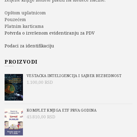
Opštom uplatnicom
Pouzećem
Platnim karticama
Potvrda o izvršenom evidentiranju za PDV
Podaci za identifikaciju
PROIZVODI
VEŠTAČKA INTELIGENCIJA I SAJBER BEZBEDNOST
1.100,00
RSD
KOMPLET KNJIGA ETF PRVA GODINA
45.810,00
RSD