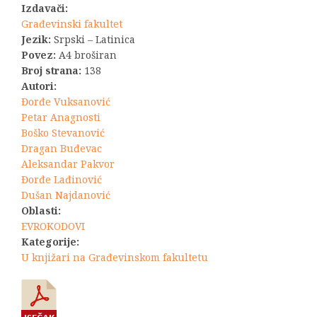
Izdavači:
Građevinski fakultet
Jezik:
Srpski – Latinica
Povez:
A4 broširan
Broj strana:
138
Autori:
Đorđe Vuksanović
Petar Anagnosti
Boško Stevanović
Dragan Buđevac
Aleksandar Pakvor
Đorđe Lađinović
Dušan Najdanović
Oblasti:
EVROKODOVI
Kategorije:
U knjižari na Građevinskom fakultetu