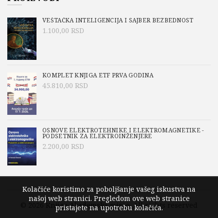
VEŠTAČKA INTELIGENCIJA I SAJBER BEZBEDNOST
1.100,00
RSD
KOMPLET KNJIGA ETF PRVA GODINA
45.810,00
RSD
OSNOVE ELEKTROTEHNIKE I ELEKTROMAGNETIKE -
PODSETNIK ZA ELEKTROINŽENJERE
2.200,00
RSD
Kolačiće koristimo za poboljšanje vašeg iskustva na
našoj web stranici. Pregledom ove web stranice
© 2026
Knjige Akademska misao
. All rights reserved
pristajete na upotrebu kolačića.