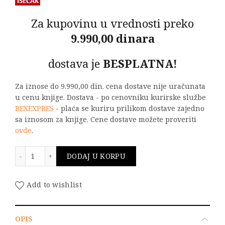
Za kupovinu u vrednosti preko
9.990,00 dinara
dostava je
BESPLATNA!
Za iznose do 9.990,00 din. cena dostave nije uračunata
u cenu knjige. Dostava - po cenovniku kurirske službe
BEXEXPRES
- plaća se kuriru prilikom dostave zajedno
sa iznosom za knjige. Cene dostave možete proveriti
ovde
.
EVROKOD 3 - PRORAČUN ČELIČNIH KONSTRUKCIJA Deo: 
DODAJ U KORPU
Add to wishlist
OPIS