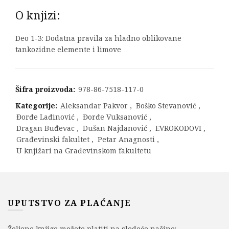
O knjizi:
Deo 1-3: Dodatna pravila za hladno oblikovane
tankozidne elemente i limove
Šifra proizvoda:
978-86-7518-117-0
Kategorije:
Aleksandar Pakvor
,
Boško Stevanović
,
Đorđe Lađinović
,
Đorđe Vuksanović
,
Dragan Buđevac
,
Dušan Najdanović
,
EVROKODOVI
,
Građevinski fakultet
,
Petar Anagnosti
,
U knjižari na Građevinskom fakultetu
UPUTSTVO ZA PLAĆANJE
Željene knjige možete platiti na sledeće načine: