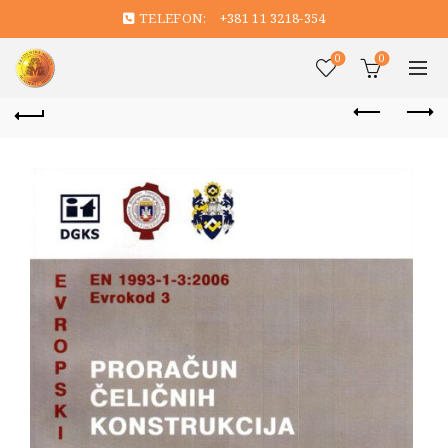
TELEFON:
+381 11 3218-354
0
0