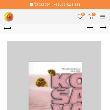
TELEFON:
+381 11 3218-354
0
0