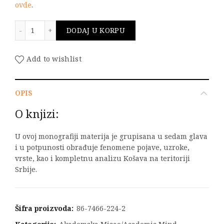
ovde
.
Košava količina
DODAJ U KORPU
Add to wishlist
OPIS
O knjizi:
U ovoj monografiji materija je grupisana u sedam glava
i u potpunosti obrađuje fenomene pojave, uzroke,
vrste, kao i kompletnu analizu Košava na teritoriji
Srbije.
Šifra proizvoda:
86-7466-224-2