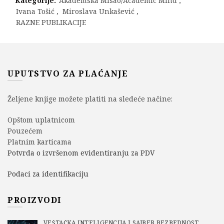
Kategorije:
Akademska Misao/Academic Mind
,
Ivana Tošić
,
Miroslava Unkašević
,
RAZNE PUBLIKACIJE
UPUTSTVO ZA PLAĆANJE
Željene knjige možete platiti na sledeće načine:
Opštom uplatnicom
Pouzećem
Platnim karticama
Potvrda o izvršenom evidentiranju za PDV
Podaci za identifikaciju
PROIZVODI
VEŠTAČKA INTELIGENCIJA I SAJBER BEZBEDNOST