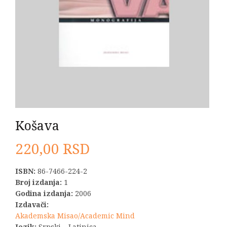
Košava
220,00
RSD
ISBN:
86-7466-224-2
Broj izdanja:
1
Godina izdanja:
2006
Izdavači:
Akademska Misao/Academic Mind
Jezik:
Srpski – Latinica