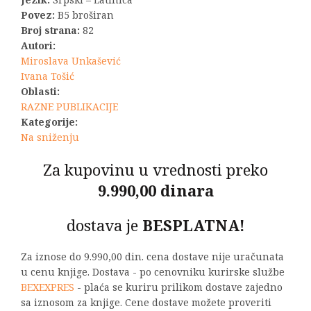
Povez:
B5 broširan
Broj strana:
82
Autori:
Miroslava Unkašević
Ivana Tošić
Oblasti:
RAZNE PUBLIKACIJE
Kategorije:
Na sniženju
Za kupovinu u vrednosti preko
9.990,00 dinara
dostava je
BESPLATNA!
Za iznose do 9.990,00 din. cena dostave nije uračunata
u cenu knjige. Dostava - po cenovniku kurirske službe
BEXEXPRES
- plaća se kuriru prilikom dostave zajedno
sa iznosom za knjige. Cene dostave možete proveriti