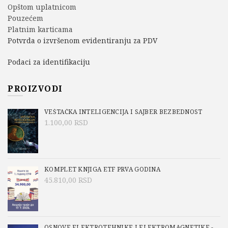
Opštom uplatnicom
Pouzećem
Platnim karticama
Potvrda o izvršenom evidentiranju za PDV
Podaci za identifikaciju
PROIZVODI
VEŠTAČKA INTELIGENCIJA I SAJBER BEZBEDNOST
1.100,00
RSD
KOMPLET KNJIGA ETF PRVA GODINA
45.810,00
RSD
OSNOVE ELEKTROTEHNIKE I ELEKTROMAGNETIKE -