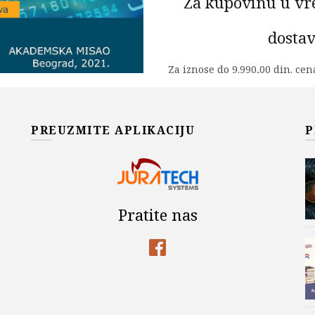
Za kupovinu u vr
dostav
Za iznose do 9.990,00 din. ce
- po cenovniku kurirske služ
dostave zajedno sa iznosom za
TEORIJA ALGORITAMA I 
PREUZMITE APLIKACIJU
P
DODAJ U KOR
Add to wishlist
Šifra proizvoda:
978-86-7466
Pratite nas
Kategorije:
Akademska Misa
Miloš Tica
,
Na sniženju
,
RA