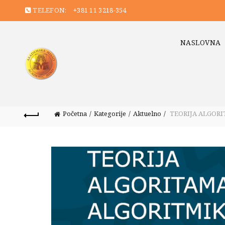
TELEFON:
+381 11 3218-354
NASLOVNA
Početna
Kategorije
Aktuelno
TEORIJA ALGORI