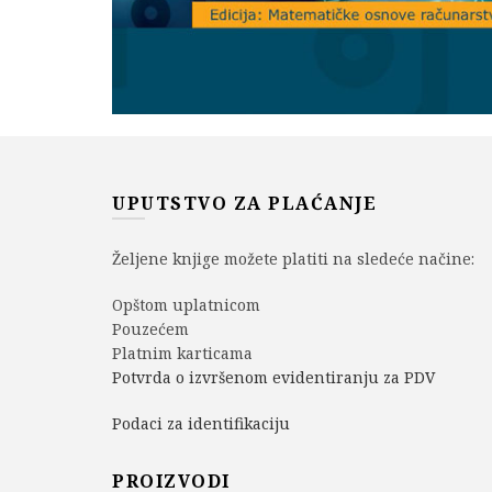
UPUTSTVO ZA PLAĆANJE
Željene knjige možete platiti na sledeće načine:
Opštom uplatnicom
Pouzećem
Platnim karticama
Potvrda o izvršenom evidentiranju za PDV
Podaci za identifikaciju
PROIZVODI