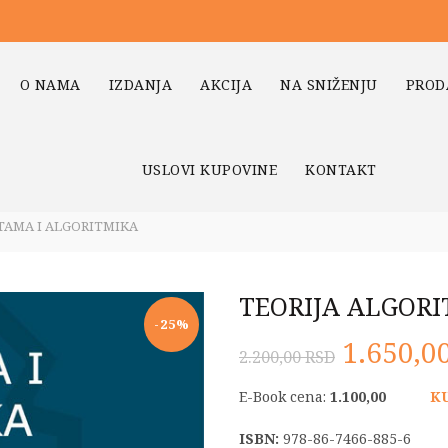
O NAMA
IZDANJA
AKCIJA
NA SNIŽENJU
PROD
USLOVI KUPOVINE
KONTAKT
TAMA I ALGORITMIKA
TEORIJA ALGOR
-25%
Origina
1.650,0
2.200,00
RSD
cena
E-Book cena:
1.100,00
K
je
ISBN:
978-86-7466-885-6