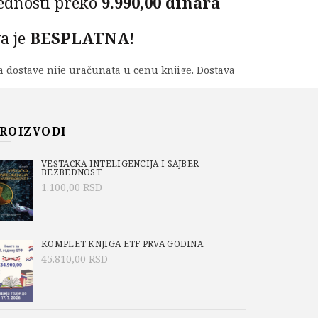
ednosti preko
9.990,00 dinara
a je
BESPLATNA!
na dostave nije uračunata u cenu knjige. Dostava
be
BEXEXPRES
- plaća se kuriru prilikom
 knjige. Cene dostave možete proveriti
ovde
.
ALGORITMIKA količina
ROIZVODI
PU
VEŠTAČKA INTELIGENCIJA I SAJBER
BEZBEDNOST
1.100,00
RSD
-885-6
o/Academic Mind
,
Aktuelno
,
MATEMATIKA
,
KOMPLET KNJIGA ETF PRVA GODINA
ČUNARI I PROGRAMIRANJE
45.810,00
RSD