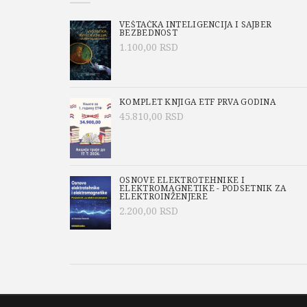
VEŠTAČKA INTELIGENCIJA I SAJBER
BEZBEDNOST
1.100,00
RSD
KOMPLET KNJIGA ETF PRVA GODINA
45.810,00
RSD
OSNOVE ELEKTROTEHNIKE I
ELEKTROMAGNETIKE - PODSETNIK ZA
ELEKTROINŽENJERE
2.200,00
RSD