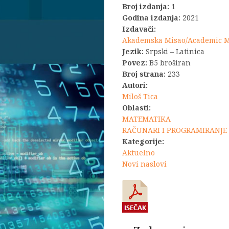
Broj izdanja:
1
bila:
Godina izdanja:
2021
Izdavači:
2.200,0
Akademska Misao/Academic 
Jezik:
Srpski – Latinica
Povez:
B5 broširan
Broj strana:
233
Autori:
Miloš Tica
Oblasti:
MATEMATIKA
RAČUNARI I PROGRAMIRANJE
Kategorije:
Aktuelno
Novi naslovi