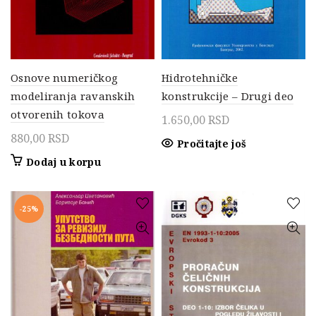
Osnove numeričkog
Hidrotehničke
modeliranja ravanskih
konstrukcije – Drugi deo
otvorenih tokova
1.650,00
RSD
880,00
RSD
Pročitajte još
Dodaj u korpu
-25%