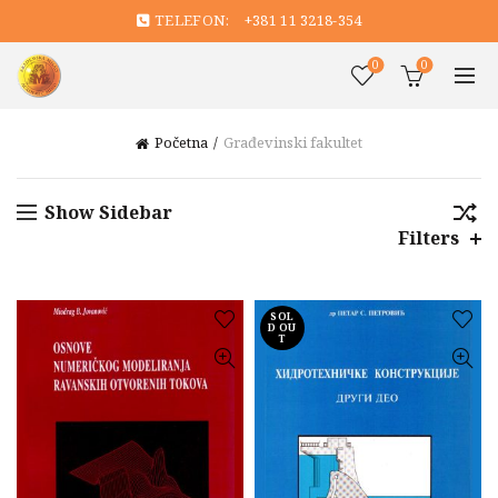
TELEFON:
+381 11 3218-354
0
0
Početna
Građevinski fakultet
Show Sidebar
Filters
SOL
D OU
T