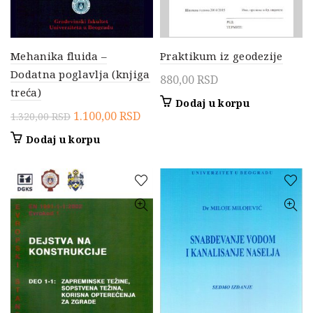
Mehanika fluida –
Praktikum iz geodezije
Dodatna poglavlja (knjiga
880,00
RSD
treća)
Dodaj u korpu
Originalna
Trenutna
1.100,00
RSD
1.320,00
RSD
cena
cena
Dodaj u korpu
je
je:
bila:
1.100,00 RSD.
1.320,00 RSD.