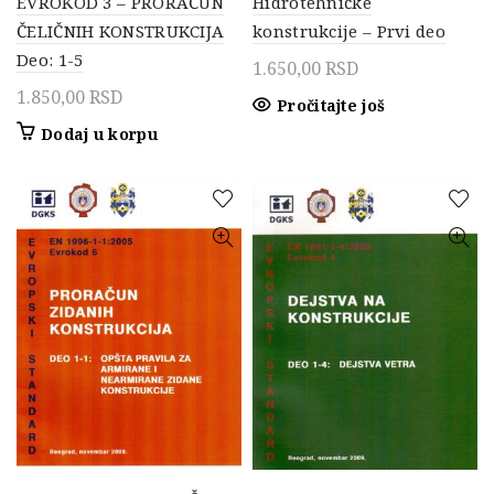
EVROKOD 3 – PRORAČUN
Hidrotehničke
ČELIČNIH KONSTRUKCIJA
konstrukcije – Prvi deo
Deo: 1-5
1.650,00
RSD
1.850,00
RSD
Pročitajte još
Dodaj u korpu