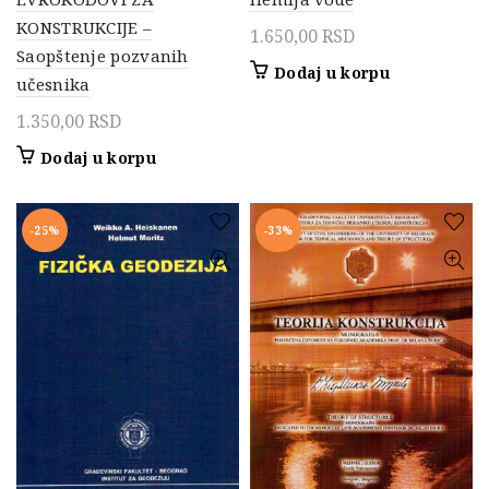
KONSTRUKCIJE –
1.650,00
RSD
Saopštenje pozvanih
Dodaj u korpu
učesnika
1.350,00
RSD
Dodaj u korpu
-25%
-33%