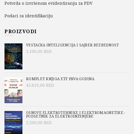
Potvrda o izvršenom evidentiranju za PDV
Podaci za identifikaciju
PROIZVODI
VEŠTAČKA INTELIGENCIJA I SAJBER BEZBEDNOST
1.100,00
RSD
KOMPLET KNJIGA ETF PRVA GODINA
45.810,00
RSD
OSNOVE ELEKTROTEHNIKE I ELEKTROMAGNETIKE -
PODSETNIK ZA ELEKTROINŽENJERE
2.200,00
RSD