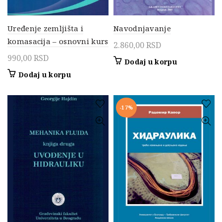
Uređenje zemljišta i
Navodnjavanje
komasacija – osnovni kurs
2.860,00
RSD
990,00
RSD
Dodaj u korpu
Dodaj u korpu
-17%