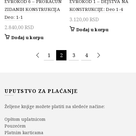
EVROKOD 6 – PRORAČUN
EVROKOD 1 – DEJSTVA NA
ZIDANIH KONSTRUKCIJA
KONSTRUKCIJE: Deo 1-4
Deo: 1-1
3.120,00
RSD
2.840,00
RSD
Dodaj u korpu
Dodaj u korpu
1
2
3
4
UPUTSTVO ZA PLAĆANJE
Željene knjige možete platiti na sledeće načine:
Opštom uplatnicom
Pouzećem
Platnim karticama