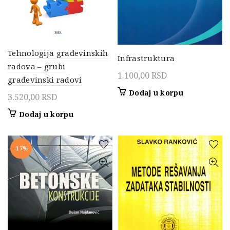
Tehnologija građevinskih
Infrastruktura
radova – grubi
1.100,00
RSD
građevinski radovi
Dodaj u korpu
3.520,00
RSD
Dodaj u korpu
-17%