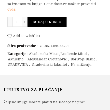
sa iznosom za knjige. Cene dostave možete proveriti
ovde
.
Uputstvo za reviziju bezbednosti puta količina
DODAJ U KORPU
Add to wishlist
Šifra proizvoda:
978-86-7466-442-1
Kategorije:
Akademska Misao/Academic Mind
,
Aktuelno
,
Aleksandar Cvetanović
,
Borivoje Banić
,
GRAĐEVINA
,
Građevinski fakultet
,
Na sniženju
UPUTSTVO ZA PLAĆANJE
Željene knjige možete platiti na sledeće načine: