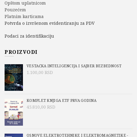
Opštom uplatnicom
Pouzećem
Platnim karticama
Potvrda o izvršenom evidentiranju za PDV
Podaci za identifikaciju
PROIZVODI
VEŠTAČKA INTELIGENCIJA I SAJBER BEZBEDNOST
1.100,00
RSD
KOMPLET KNJIGA ETF PRVA GODINA
45.810,00
RSD
OSNOVE ELEKTROTEHNIKE I ELEKTROMAGNETIKE -