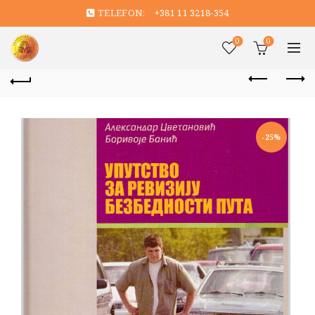
TELEFON:
+381 11 3218-354
0
0
-25%