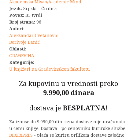
bila:
1.650,00 R
Akademska Misao/Academic Mind
Jezik:
Srpski – Ćirilica
2.200,00 RSD.
Povez:
B5 tvrdi
Broj strana:
96
Autori:
Aleksandar Cvetanović
Borivoje Banić
Oblasti:
GRAĐEVINA
Kategorije:
U knjižari na Građevinskom fakultetu
Za kupovinu u vrednosti preko
9.990,00 dinara
dostava je
BESPLATNA!
Za iznose do 9.990,00 din. cena dostave nije uračunata
u cenu knjige. Dostava - po cenovniku kurirske službe
BEXEXPRES
- plaća se kuriru prilikom dostave zajedno