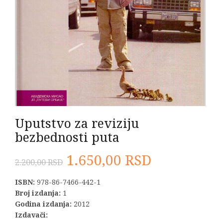
Uputstvo za reviziju
bezbednosti puta
Originalna
Trenutna
1.650,00
RSD
2.200,00
RSD
cena
cena
ISBN:
978-86-7466-442-1
Broj izdanja:
1
je
je:
Godina izdanja:
2012
Izdavači: