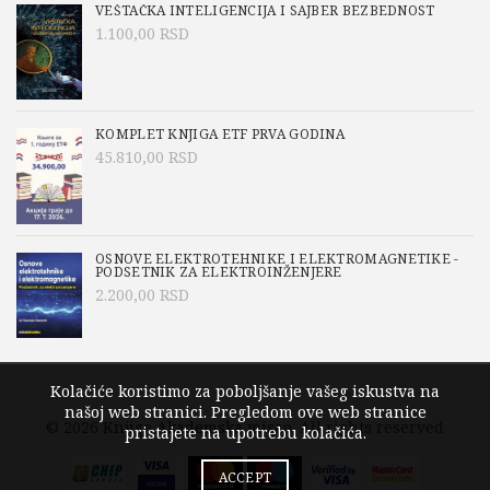
VEŠTAČKA INTELIGENCIJA I SAJBER BEZBEDNOST
1.100,00
RSD
KOMPLET KNJIGA ETF PRVA GODINA
45.810,00
RSD
OSNOVE ELEKTROTEHNIKE I ELEKTROMAGNETIKE -
PODSETNIK ZA ELEKTROINŽENJERE
2.200,00
RSD
Kolačiće koristimo za poboljšanje vašeg iskustva na
našoj web stranici. Pregledom ove web stranice
© 2026
Knjige Akademska misao
. All rights reserved
pristajete na upotrebu kolačića.
ACCEPT