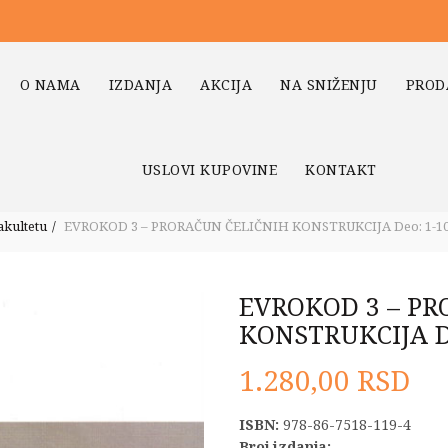
O NAMA
IZDANJA
AKCIJA
NA SNIŽENJU
PROD
USLOVI KUPOVINE
KONTAKT
akultetu
EVROKOD 3 – PRORAČUN ČELIČNIH KONSTRUKCIJA Deo: 1-1
EVROKOD 3 – PR
KONSTRUKCIJA De
1.280,00
RSD
ISBN:
978-86-7518-119-4
Broj izdanja: