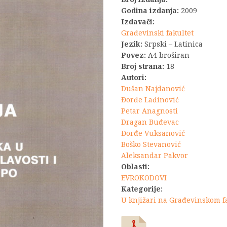
Godina izdanja:
2009
Izdavači:
Građevinski fakultet
Jezik:
Srpski – Latinica
Povez:
A4 broširan
Broj strana:
18
Autori:
Dušan Najdanović
Đorđe Lađinović
Petar Anagnosti
Dragan Buđevac
Đorđe Vuksanović
Boško Stevanović
Aleksandar Pakvor
Oblasti:
EVROKODOVI
Kategorije:
U knjižari na Građevinskom f