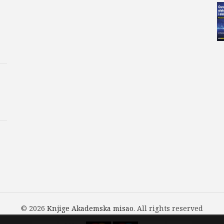
Deo 1-10: Izbor čelika u pogled
Šifra proizvoda:
978-86-7518
Kategorije:
Aleksandar Pakv
Đorđe Vuksanović
,
Dragan 
Građevinski fakultet
,
Petar 
U knjižari na Građevinskom f
© 2026
Knjige Akademska misao
. All rights reserved