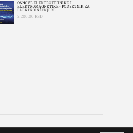
OSNOVE ELEKTROTEHNIKE I
ELEKTROMAGNETIKE - PODSETNIK ZA
u žilavosti i svojstva po debljini
ELEKTROINŽENJERE
2.200,00
RSD
-119-4
or
,
Boško Stevanović
,
Đorđe Lađinović
,
Buđevac
,
Dušan Najdanović
,
EVROKODOVI
,
Anagnosti
,
akultetu