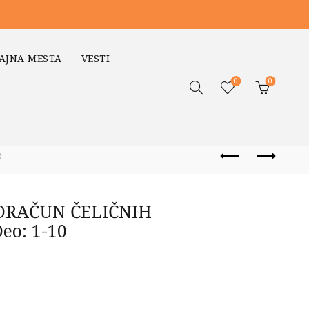
AJNA MESTA
VESTI
0
0
0
ORAČUN ČELIČNIH
o: 1-10