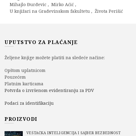
Mihajlo Đurđevic
,
Mirko Aćić
,
U knjižari na Građevinskom fakultetu
,
Života Perišić
UPUTSTVO ZA PLAĆANJE
Željene knjige možete platiti na sledeće načine:
Opštom uplatnicom
Pouzećem
Platnim karticama
Potvrda o izvršenom evidentiranju za PDV
Podaci za identifikaciju
PROIZVODI
VEŠTAČKA INTELIGENCIJA I SAJBER BEZBEDNOST