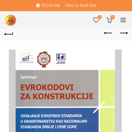
TELEFON:
+381 11 3218-354
0
0