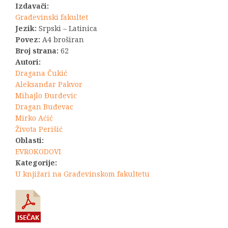
Izdavači:
Građevinski fakultet
Jezik:
Srpski – Latinica
Povez:
A4 broširan
Broj strana:
62
Autori:
Dragana Čukić
Aleksandar Pakvor
Mihajlo Đurđevic
Dragan Buđevac
Mirko Aćić
Života Perišić
Oblasti:
EVROKODOVI
Kategorije:
U knjižari na Građevinskom fakultetu