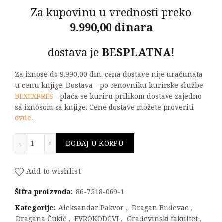
Za kupovinu u vrednosti preko
9.990,00 dinara
dostava je
BESPLATNA!
Za iznose do 9.990,00 din. cena dostave nije uračunata
u cenu knjige. Dostava - po cenovniku kurirske službe
BEXEXPRES
- plaća se kuriru prilikom dostave zajedno
sa iznosom za knjige. Cene dostave možete proveriti
ovde
.
EVROKODOVI ZA KONSTRUKCIJE - Saopštenje pozvanih 
DODAJ U KORPU
Add to wishlist
Šifra proizvoda:
86-7518-069-1
Kategorije:
Aleksandar Pakvor
,
Dragan Buđevac
,
Dragana Čukić
,
EVROKODOVI
,
Građevinski fakultet
,