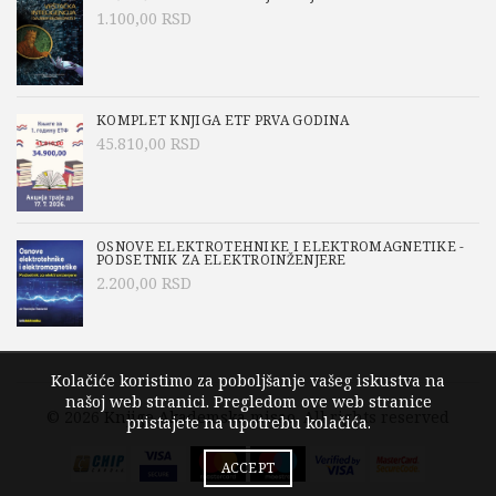
1.100,00
RSD
KOMPLET KNJIGA ETF PRVA GODINA
45.810,00
RSD
OSNOVE ELEKTROTEHNIKE I ELEKTROMAGNETIKE -
PODSETNIK ZA ELEKTROINŽENJERE
2.200,00
RSD
Kolačiće koristimo za poboljšanje vašeg iskustva na
našoj web stranici. Pregledom ove web stranice
© 2026
Knjige Akademska misao
. All rights reserved
pristajete na upotrebu kolačića.
ACCEPT