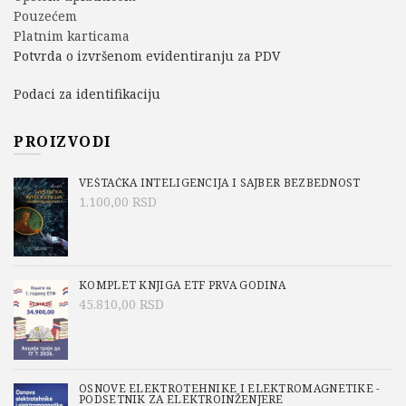
Pouzećem
Platnim karticama
Potvrda o izvršenom evidentiranju za PDV
Podaci za identifikaciju
PROIZVODI
VEŠTAČKA INTELIGENCIJA I SAJBER BEZBEDNOST
1.100,00
RSD
KOMPLET KNJIGA ETF PRVA GODINA
45.810,00
RSD
OSNOVE ELEKTROTEHNIKE I ELEKTROMAGNETIKE -
PODSETNIK ZA ELEKTROINŽENJERE