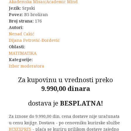
bila:
660,00 RSD.
Akademska Misao/Academic Mind
Jezik:
Srpski
990,00 RSD.
Povez:
B5 broširan
Broj strana:
176
Autori:
Nenad Cakić
Dijana Petrović-Đorđević
Oblasti:
MATEMATIKA
Kategorije:
Izbor moderatora
Za kupovinu u vrednosti preko
9.990,00 dinara
dostava je
BESPLATNA!
Za iznose do 9.990,00 din. cena dostave nije uračunata
u cenu knjige. Dostava - po cenovniku kurirske službe
BEXEXPRES
- plaća se kuriru prilikom dostave zajedno