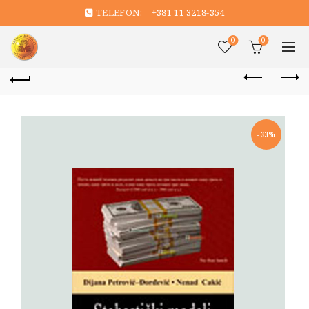
TELEFON:
+381 11 3218-354
0
0
-33%