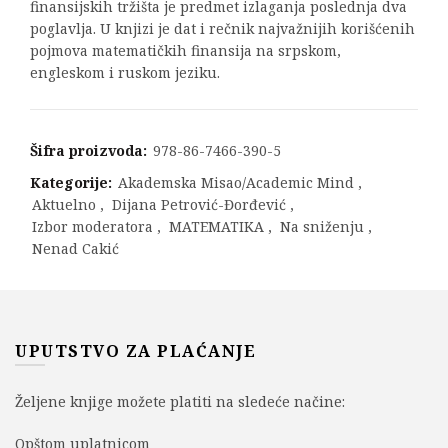
finansijskih tržišta je predmet izlaganja poslednja dva
poglavlja. U knjizi je dat i rečnik najvažnijih korišćenih
pojmova matematičkih finansija na srpskom,
engleskom i ruskom jeziku.
Šifra proizvoda:
978-86-7466-390-5
Kategorije:
Akademska Misao/Academic Mind
,
Aktuelno
,
Dijana Petrović-Đorđević
,
Izbor moderatora
,
MATEMATIKA
,
Na sniženju
,
Nenad Cakić
UPUTSTVO ZA PLAĆANJE
Željene knjige možete platiti na sledeće načine:
Opštom uplatnicom