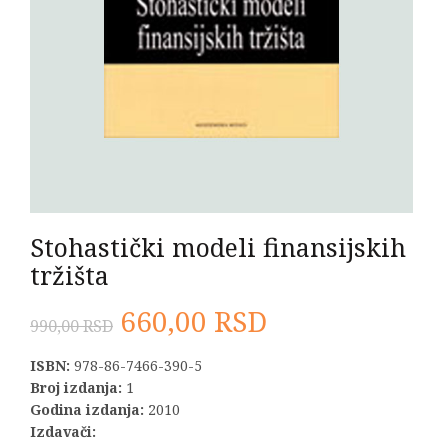
Stohastički modeli finansijskih
tržišta
Originalna
Trenutna
660,00
RSD
990,00
RSD
cena
cena
ISBN:
978-86-7466-390-5
Broj izdanja:
1
je
je:
Godina izdanja:
2010
Izdavači: