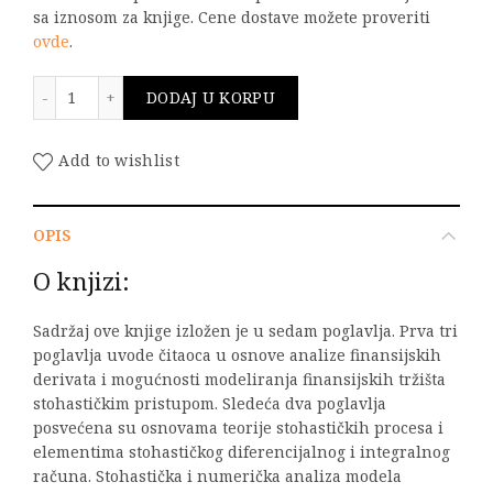
sa iznosom za knjige. Cene dostave možete proveriti
ovde
.
Stohastički modeli finansijskih tržišta količina
DODAJ U KORPU
Add to wishlist
OPIS
O knjizi:
Sadržaj ove knjige izložen je u sedam poglavlja. Prva tri
poglavlja uvode čitaoca u osnove analize finansijskih
derivata i mogućnosti modeliranja finansijskih tržišta
stohastičkim pristupom. Sledeća dva poglavlja
posvećena su osnovama teorije stohastičkih procesa i
elementima stohastičkog diferencijalnog i integralnog
računa. Stohastička i numerička analiza modela