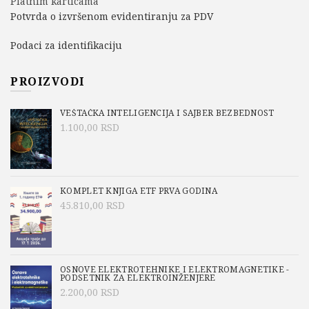
Platnim karticama
Potvrda o izvršenom evidentiranju za PDV
Podaci za identifikaciju
PROIZVODI
VEŠTAČKA INTELIGENCIJA I SAJBER BEZBEDNOST
1.100,00
RSD
KOMPLET KNJIGA ETF PRVA GODINA
45.810,00
RSD
OSNOVE ELEKTROTEHNIKE I ELEKTROMAGNETIKE -
PODSETNIK ZA ELEKTROINŽENJERE
2.200,00
RSD