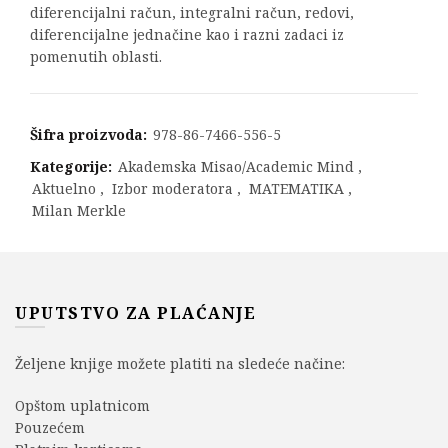
diferencijalni račun, integralni račun, redovi,
diferencijalne jednačine kao i razni zadaci iz
pomenutih oblasti.
Šifra proizvoda:
978-86-7466-556-5
Kategorije:
Akademska Misao/Academic Mind
,
Aktuelno
,
Izbor moderatora
,
MATEMATIKA
,
Milan Merkle
UPUTSTVO ZA PLAĆANJE
Željene knjige možete platiti na sledeće načine:
Opštom uplatnicom
Pouzećem