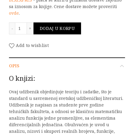
sa iznosom za knjige. Cene dostave možete proveriti
ovde
.
Matematička analiza - teorija i hiljadu zadataka III i
DODAJ U KORPU
Add to wishlist
OPIS
O knjizi:
Ovaj udžbenik objedinjuje teoriju i zadatke, što je
standard u savremenoj svetskoj udžbeničkoj literaturi.
Udžbenik je napisan za studente prve godine
tehničkih fakulteta, a odnosi se klasičnu matematičku
analizu funkcija jedne promenljive, sa elementima
diferencijalnih jednačina. Obuhvaćen je uvod u
analizu, nizovi i skupovi realnih brojeva, funkcije,