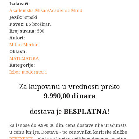
Izdavači:
Akademska Misao/Academic Mind
Jezik:
Srpski
Povez:
B5 broširan
Broj strana:
500
Autori:
Milan Merkle
Oblasti:
MATEMATIKA
Kategorije:
Izbor moderatora
Za kupovinu u vrednosti preko
9.990,00 dinara
dostava je
BESPLATNA!
Za iznose do 9.990,00 din. cena dostave nije uračunata
u cenu knjige. Dostava - po cenovniku kurirske službe
BEXEXPRES
- plaća se kuriru prilikom dostave zajedno