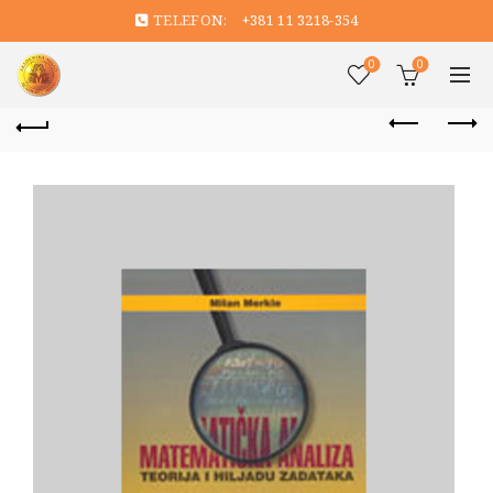
TELEFON:
+381 11 3218-354
0
0