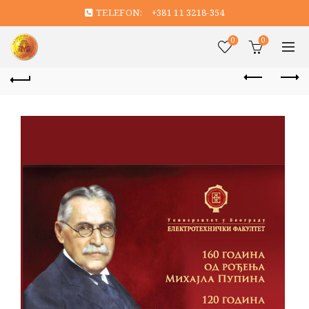
TELEFON:
+381 11 3218-354
0
0