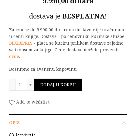
9.990,00 dinara
dostava je
BESPLATNA!
Za iznose do 9.990,00 din. cena dostave nije uračunata
u cenu knjige. Dostava - po cenovniku kurirske službe
BEXEXPRES
- plaća se kuriru prilikom dostave zajedno
sa iznosom za knjige. Cene dostave možete proveriti
ovde
.
Dostupno za avansnu kupovinu
160 godina od rođenja Mihajla Pupina količina
DODAJ U KORPU
Add to wishlist
OPIS
O knjizi: