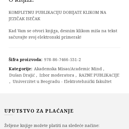
KOMPLETNU PUBLIKACIJU DOBIJATE KLIKOM NA
JEZIČAK ISEČAK
Kad Vam se otvori knjiga, desnim klikom miša na tekst
sačuvajte svoj elektronski primerak!
Šifra proizvoda:
978-86-7466-531-2
Kategorije:
Akademska Misao/Academic Mind
,
Dušan Drajić
,
Izbor moderatora
,
RAZNE PUBLIKACIJE
,
Univerzitet u Beogradu - Elektrotehnički fakultet
UPUTSTVO ZA PLAĆANJE
Željene knjige možete platiti na sledeće načine: