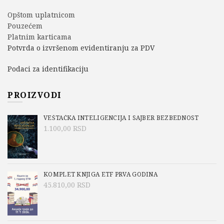
Opštom uplatnicom
Pouzećem
Platnim karticama
Potvrda o izvršenom evidentiranju za PDV
Podaci za identifikaciju
PROIZVODI
VEŠTAČKA INTELIGENCIJA I SAJBER BEZBEDNOST
1.100,00
RSD
KOMPLET KNJIGA ETF PRVA GODINA
45.810,00
RSD