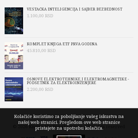
VEŠTAČKA INTELIGENCIJA I SAJBER BEZBEDNOST
1.100,00
RSD
KOMPLET KNJIGA ETF PRVA GODINA
45.810,00
RSD
OSNOVE ELEKTROTEHNIKE I ELEKTROMAGNETIKE -
PODSETNIK ZA ELEKTROINŽENJERE
2.200,00
RSD
Kolačiće koristimo za poboljšanje vašeg iskustva na
našoj web stranici. Pregledom ove web stranice
© 2026
Knjige Akademska misao
. All rights reserved
pristajete na upotrebu kolačića.