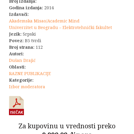
Broj izdanja:
Godina izdanja:
2014
Izdavači:
Akademska Misao/Academic Mind
Univerzitet u Beogradu – Elektrotehnički fakultet
Jezik:
Srpski
Povez:
B5 tvrdi
Broj strana:
112
Autori:
Dušan Drajić
Oblasti:
RAZNE PUBLIKACIJE
Kategorije:
Izbor moderatora
Za kupovinu u vrednosti preko