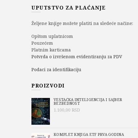
UPUTSTVO ZA PLAĆANJE
Željene knjige možete platiti na sledeće načine:
Opštom uplatnicom
Pouzećem
Platnim karticama
Potvrda o izvršenom evidentiranju za PDV
Podaci za identifikaciju
PROIZVODI
VEŠTAČKA INTELIGENCIJA I SAJBER
BEZBEDNOST
1.100,00
RSD
KOMPLET KNJIGA ETF PRVA GODINA