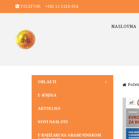
TELEFON:
+381 11 3218-354
NASLOVNA
OBLASTI
Počet
E-KNJIGA
AKTUELNO
NOVI NASLOVI
U KNJIŽARI NA GRAĐEVINSKOM