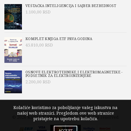
VEŠTAČKA INTELIGENCIJA I SAJBER BEZBEDNOST
1.100,00
RSD
KOMPLET KNJIGA ETF PRVA GODINA
45.810,00
RSD
OSNOVE ELEKTROTEHNIKE I ELEKTROMAGNETIKE -
PODSETNIK ZA ELEKTROINŽENJERE
2.200,00
RSD
Kolačiće koristimo za poboljšanje vašeg iskustva na
našoj web stranici. Pregledom ove web stranice
© 2026
Knjige Akademska misao
. All rights reserved
pristajete na upotrebu kolačića.
ACCEPT