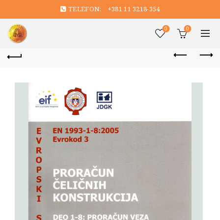
TELEFON:
+381 11 3218-354
0
0