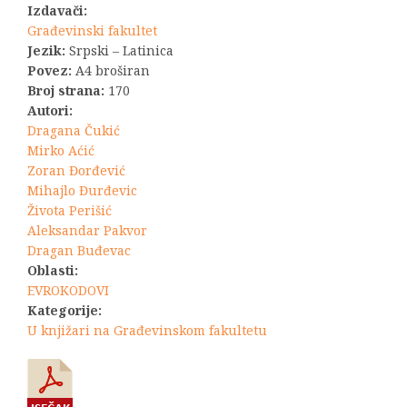
Izdavači:
Građevinski fakultet
Jezik:
Srpski – Latinica
Povez:
A4 broširan
Broj strana:
170
Autori:
Dragana Čukić
Mirko Aćić
Zoran Đorđević
Mihajlo Đurđevic
Života Perišić
Aleksandar Pakvor
Dragan Buđevac
Oblasti:
EVROKODOVI
Kategorije:
U knjižari na Građevinskom fakultetu