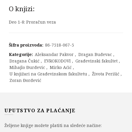
O knjizi:
Deo 1-8: Proračun veza
Šifra proizvoda:
86-7518-067-5
Kategorije:
Aleksandar Pakvor
,
Dragan Buđevac
,
Dragana Čukić
,
EVROKODOVI
,
Građevinski fakultet
,
Mihajlo Đurđevic
,
Mirko Aćić
,
U knjižari na Građevinskom fakultetu
,
Života Perišić
,
Zoran Đorđević
UPUTSTVO ZA PLAĆANJE
Željene knjige možete platiti na sledeće načine: