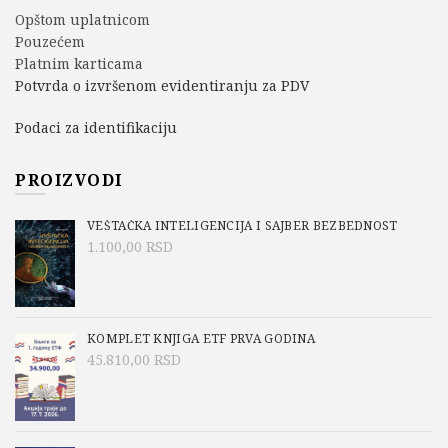
Opštom uplatnicom
Pouzećem
Platnim karticama
Potvrda o izvršenom evidentiranju za PDV
Podaci za identifikaciju
PROIZVODI
VEŠTAČKA INTELIGENCIJA I SAJBER BEZBEDNOST
1.100,00
RSD
KOMPLET KNJIGA ETF PRVA GODINA
45.810,00
RSD