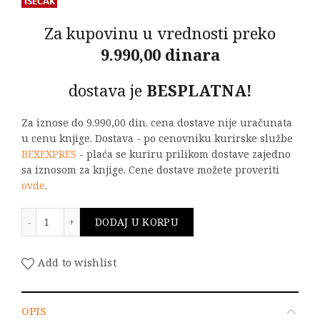
Za kupovinu u vrednosti preko
9.990,00 dinara
dostava je
BESPLATNA!
Za iznose do 9.990,00 din. cena dostave nije uračunata
u cenu knjige. Dostava - po cenovniku kurirske službe
BEXEXPRES
- plaća se kuriru prilikom dostave zajedno
sa iznosom za knjige. Cene dostave možete proveriti
ovde
.
EVROKOD 3 - PRORAČUN ČELIČNIH KONSTRUKCIJA Deo: 
DODAJ U KORPU
Add to wishlist
OPIS