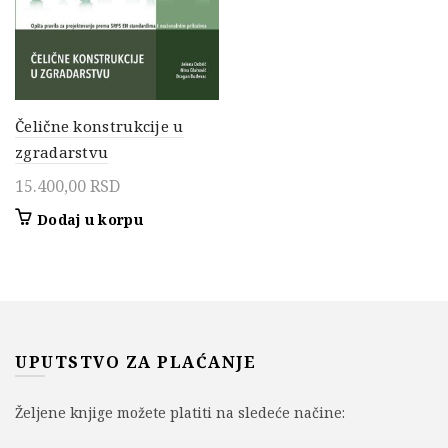
Čelične konstrukcije u
zgradarstvu
15.400,00
RSD
Dodaj u korpu
UPUTSTVO ZA PLAĆANJE
Željene knjige možete platiti na sledeće načine: