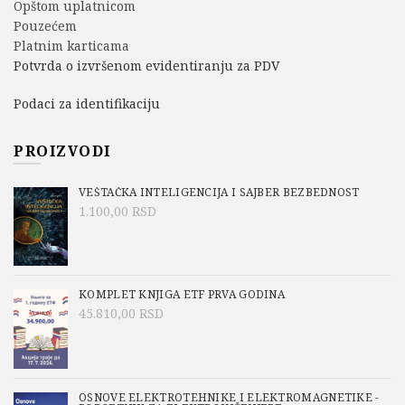
Opštom uplatnicom
Pouzećem
Platnim karticama
Potvrda o izvršenom evidentiranju za PDV
Podaci za identifikaciju
PROIZVODI
VEŠTAČKA INTELIGENCIJA I SAJBER BEZBEDNOST
1.100,00
RSD
KOMPLET KNJIGA ETF PRVA GODINA
45.810,00
RSD
OSNOVE ELEKTROTEHNIKE I ELEKTROMAGNETIKE -