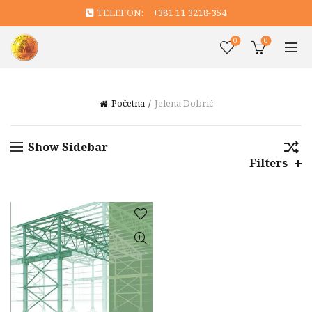
TELEFON:
+381 11 3218-354
0
0
Početna
Jelena Dobrić
Show Sidebar
Filters