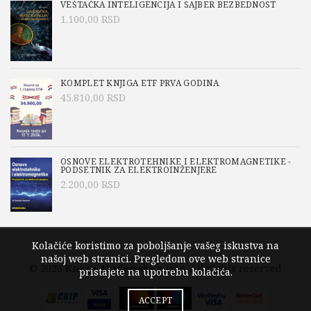
VEŠTAČKA INTELIGENCIJA I SAJBER BEZBEDNOST
1.100,00
RSD
KOMPLET KNJIGA ETF PRVA GODINA
45.810,00
RSD
OSNOVE ELEKTROTEHNIKE I ELEKTROMAGNETIKE -
PODSETNIK ZA ELEKTROINŽENJERE
2.200,00
RSD
Kolačiće koristimo za poboljšanje vašeg iskustva na
našoj web stranici. Pregledom ove web stranice
© 2026
Knjige Akademska misao
. All rights reserved
pristajete na upotrebu kolačića.
ACCEPT