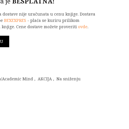
a je
BESPLATNA!
na dostave nije uračunata u cenu knjige. Dostava
be
BEXEXPRES
- plaća se kuriru prilikom
 knjige. Cene dostave možete proveriti
ovde
.
A GODINA količina
PU
o/Academic Mind
,
AKCIJA
,
Na sniženju