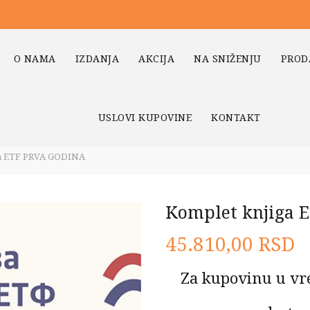
O NAMA
IZDANJA
AKCIJA
NA SNIŽENJU
PROD
USLOVI KUPOVINE
KONTAKT
a ETF PRVA GODINA
Komplet knjiga 
45.810,00
RSD
Za kupovinu u vr