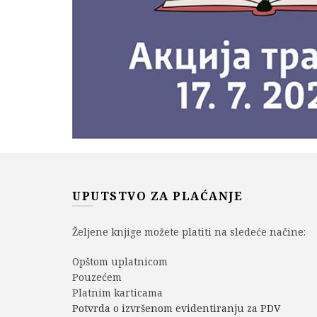
UPUTSTVO ZA PLAĆANJE
Željene knjige možete platiti na sledeće načine:
Opštom uplatnicom
Pouzećem
Platnim karticama
Potvrda o izvršenom evidentiranju za PDV