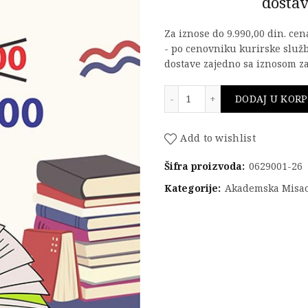
dostav
Za iznose do 9.990,00 din. ce
- po cenovniku kurirske služ
dostave zajedno sa iznosom za
Komplet knjiga ETF PRV
DODAJ U KOR
Add to wishlist
Šifra proizvoda:
0629001-26
Kategorije:
Akademska Misa