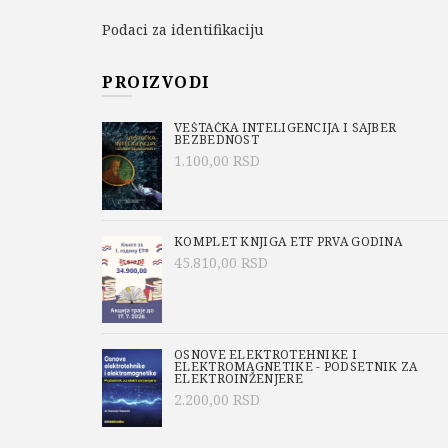
Podaci za identifikaciju
PROIZVODI
VEŠTAČKA INTELIGENCIJA I SAJBER
BEZBEDNOST
1.100,00
RSD
KOMPLET KNJIGA ETF PRVA GODINA
45.810,00
RSD
OSNOVE ELEKTROTEHNIKE I
ELEKTROMAGNETIKE - PODSETNIK ZA
ELEKTROINŽENJERE
2.200,00
RSD