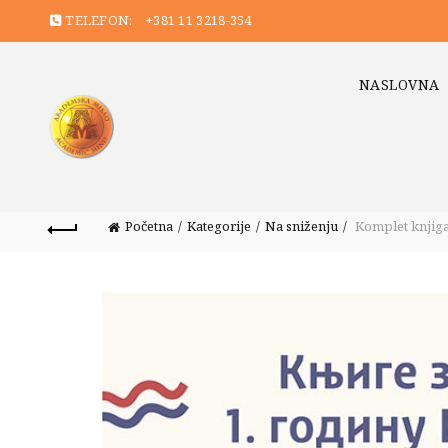
TELEFON:
+381 11 3218-354
NASLOVNA
Početna
Kategorije
Na sniženju
Komplet knjig