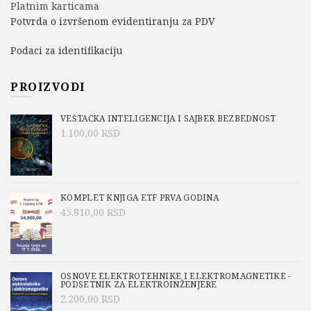
Platnim karticama
Potvrda o izvršenom evidentiranju za PDV
Podaci za identifikaciju
PROIZVODI
VEŠTAČKA INTELIGENCIJA I SAJBER BEZBEDNOST
1.100,00
RSD
KOMPLET KNJIGA ETF PRVA GODINA
45.810,00
RSD
OSNOVE ELEKTROTEHNIKE I ELEKTROMAGNETIKE -
PODSETNIK ZA ELEKTROINŽENJERE
2.200,00
RSD