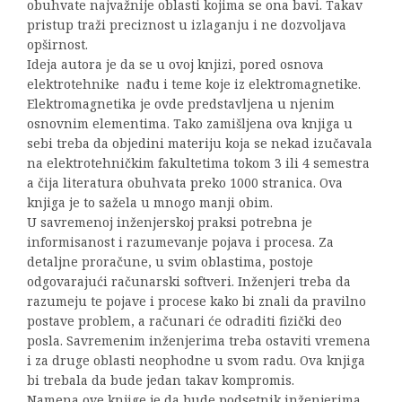
obuhvate najvažnije oblasti kojima se ona bavi. Takav
pristup traži preciznost u izlaganju i ne dozvoljava
opširnost.
Ideja autora je da se u ovoj knjizi, pored osnova
elektrotehnike nađu i teme koje iz elektromagnetike.
Elektromagnetika je ovde predstavljena u njenim
osnovnim elementima. Tako zamišljena ova knjiga u
sebi treba da objedini materiju koja se nekad izučavala
na elektrotehničkim fakultetima tokom 3 ili 4 semestra
a čija literatura obuhvata preko 1000 stranica. Ova
knjiga je to sažela u mnogo manji obim.
U savremenoj inženjerskoj praksi potrebna je
informisanost i razumevanje pojava i procesa. Za
detaljne proračune, u svim oblastima, postoje
odgovarajući računarski softveri. Inženjeri treba da
razumeju te pojave i procese kako bi znali da pravilno
postave problem, a računari će odraditi fizički deo
posla. Savremenim inženjerima treba ostaviti vremena
i za druge oblasti neophodne u svom radu. Ova knjiga
bi trebala da bude jedan takav kompromis.
Namena ove knjige je da bude podsetnik inženjerima