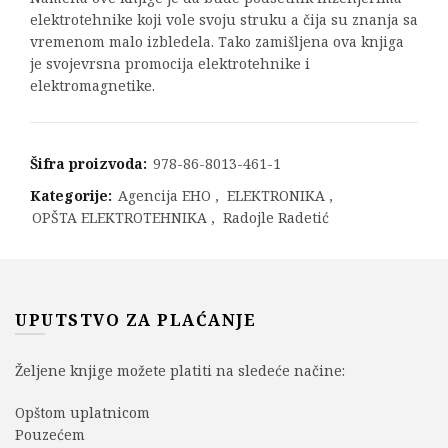
elektrotehnike koji vole svoju struku a čija su znanja sa
vremenom malo izbledela. Tako zamišljena ova knjiga
je svojevrsna promocija elektrotehnike i
elektromagnetike.
Šifra proizvoda:
978-86-8013-461-1
Kategorije:
Agencija EHO
,
ELEKTRONIKA
,
OPŠTA ELEKTROTEHNIKA
,
Radojle Radetić
UPUTSTVO ZA PLAĆANJE
Željene knjige možete platiti na sledeće načine:
Opštom uplatnicom
Pouzećem