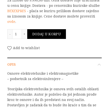
Za iznose do 9.990,00 din. cena dostave nije uračunata
u cenu knjige. Dostava - po cenovniku kurirske službe
BEXEXPRES
- plaća se kuriru prilikom dostave zajedno
sa iznosom za knjige. Cene dostave možete proveriti
ovde
.
Osnove elektrotehnike i elektromagnetike - podsetnik 
DODAJ U KORPU
Add to wishlist
OPIS
Osnove elektrotehnike i elektromagnetike
– podsetnik za elektroinženjere –
Teorijska elektrotehnika je osnova svih ostalih oblasti
elektrotehnike. Autor je poželeo da još jednom prođe
kroz te osnove i da ih predstavi na svoj način.
Postavljen je zadatak da to bude što kraće s tim da se