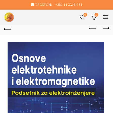
TELEFON:
+381 11 3218-354
0
0