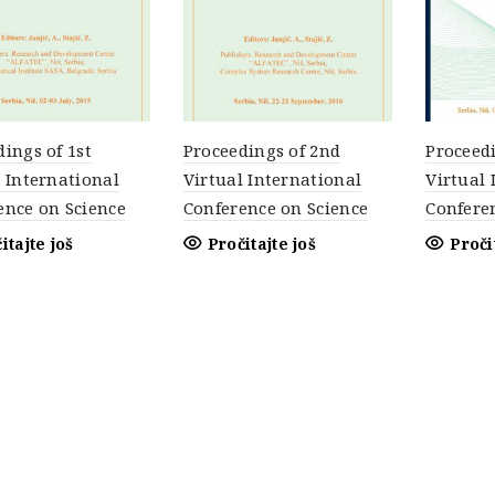
ings of 1st
Proceedings of 2nd
Proceedi
l International
Virtual International
Virtual 
ence on Science
Conference on Science
Confere
itajte još
Pročitajte još
Proči