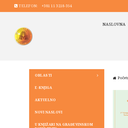
TELEFON:
+381 11 3218-354
NASLOVNA
OBLASTI
Počet
E-KNJIGA
AKTUELNO
NOVI NASLOVI
U KNJIŽARI NA GRAĐEVINSKOM