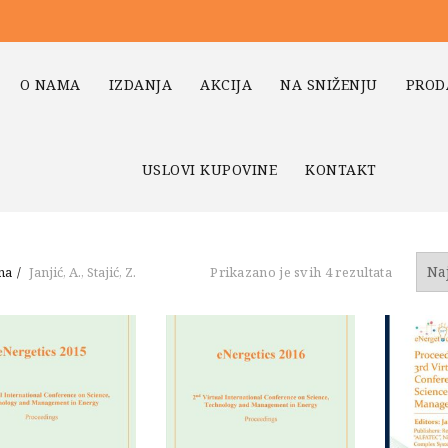
O NAMA
IZDANJA
AKCIJA
NA SNIŽENJU
PROD
USLOVI KUPOVINE
KONTAKT
Sortiran
na
Janjić, A., Stajić, Z.
Prikazano je svih 4 rezultata
po
najnovi