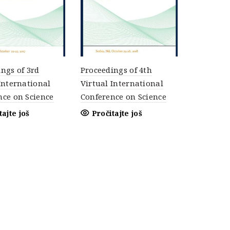
ngs of 3rd
Proceedings of 4th
International
Virtual International
nce on Science
Conference on Science
tajte još
Pročitajte još