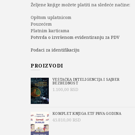
Željene knjige možete platiti na sledeće načine:
Opštom uplatnicom
Pouzećem
Platnim karticama
Potvrda o izvršenom evidentiranju za PDV
Podaci za identifikaciju
PROIZVODI
VEŠTAČKA INTELIGENCIJA I SAJBER
BEZBEDNOST
1.100,00
RSD
KOMPLET KNJIGA ETF PRVA GODINA
45.810,00
RSD