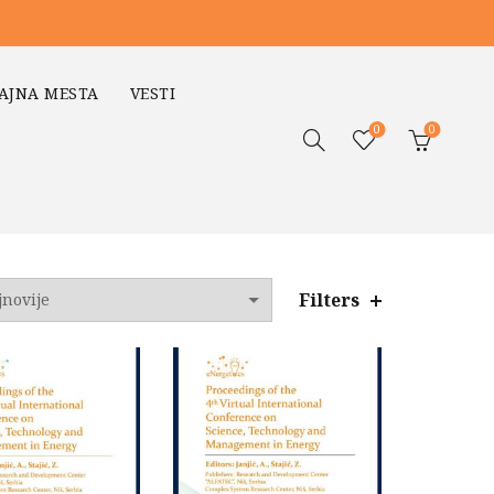
AJNA MESTA
VESTI
0
0
Filters
o
jem