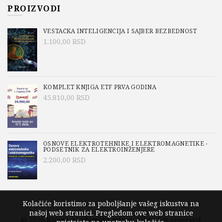
PROIZVODI
VEŠTAČKA INTELIGENCIJA I SAJBER BEZBEDNOST
1.100,00
RSD
KOMPLET KNJIGA ETF PRVA GODINA
45.810,00
RSD
OSNOVE ELEKTROTEHNIKE I ELEKTROMAGNETIKE -
PODSETNIK ZA ELEKTROINŽENJERE
2.200,00
RSD
Kolačiće koristimo za poboljšanje vašeg iskustva na
našoj web stranici. Pregledom ove web stranice
© 2026
Knjige Akademska misao
. All rights reserved