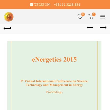
TELEFON:
+381 11 3218-354
0
0