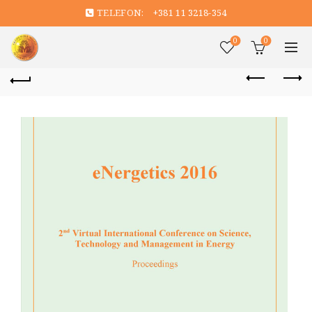
TELEFON:
+381 11 3218-354
0
0