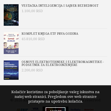
VEŠTAČKA INTELIGENCIJA I SAJBER BEZBEDNOST
1.100,00
RSD
KOMPLET KNJIGA ETF PRVA GODINA
45.810,00
RSD
OSNOVE ELEKTROTEHNIKE I ELEKTROMAGNETIKE -
PODSETNIK ZA ELEKTROINŽENJERE
2.200,00
RSD
Kolačiće koristimo za poboljšanje vašeg iskustva na
našoj web stranici. Pregledom ove web stranice
© 2026
Knjige Akademska misao
. All rights reserved
pristajete na upotrebu kolačića.