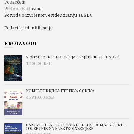
Pouzećem
Platnim karticama
Potvrda o izvršenom evidentiranju za PDV
Podaci za identifikaciju
PROIZVODI
VEŠTAČKA INTELIGENCIJA I SAJBER BEZBEDNOST
1.100,00
RSD
KOMPLET KNJIGA ETF PRVA GODINA
45.810,00
RSD
OSNOVE ELEKTROTEHNIKE I ELEKTROMAGNETIKE -
PODSETNIK ZA ELEKTROINŽENJERE