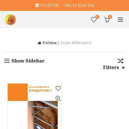
TELEFON:
+381 11 3218-354
0
0
Početna
Dejan Milivojević
Show Sidebar
Filters