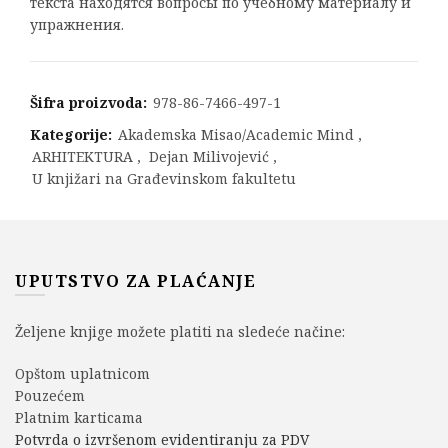
текста находятся вопросы по учебному материалу и
упражнения.
Šifra proizvoda:
978-86-7466-497-1
Kategorije:
Akademska Misao/Academic Mind
,
ARHITEKTURA
,
Dejan Milivojević
,
U knjižari na Građevinskom fakultetu
UPUTSTVO ZA PLAĆANJE
Željene knjige možete platiti na sledeće načine:
Opštom uplatnicom
Pouzećem
Platnim karticama
Potvrda o izvršenom evidentiranju za PDV