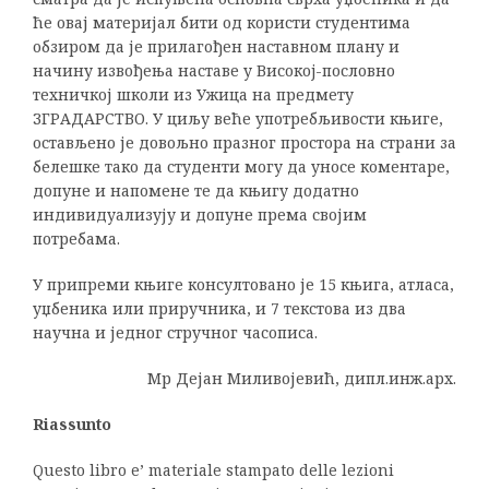
ће овај материјал бити од користи студентима
обзиром да је прилагођен наставном плану и
начину извођења наставе у Високоj-пословно
техничкој школи из Ужица на предмету
ЗГРАДАРСТВО. У циљу веће употребљивости књиге,
остављено је довољно празног простора на страни за
белешке тако да студенти могу да уносе коментаре,
допуне и напомене те да књигу додатно
индивидуализују и допуне према својим
потребама.
У припреми књиге консултовано је 15 књига, атласа,
уџбеника или приручника, и 7 текстова из два
научна и једног стручног часописа.
Мр Дејан Миливојевић, дипл.инж.арх.
Riassunto
Questo libro e’ materiale stampato delle lezioni