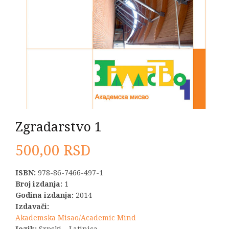
Zgradarstvo 1
500,00
RSD
ISBN:
978-86-7466-497-1
Broj izdanja:
1
Godina izdanja:
2014
Izdavači:
Akademska Misao/Academic Mind
Jezik:
Srpski – Latinica