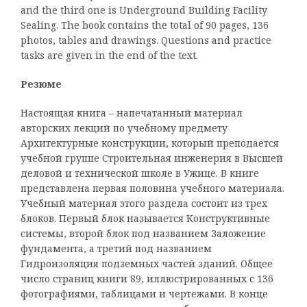
and the third one is Underground Building Facility
Sealing. The book contains the total of 90 pages, 136
photos, tables and drawings. Questions and practice
tasks are given in the end of the text.
Резюме
Настоящая книга – напечатанный материал
авторских лекций по учебному предмету
Архитектурные конструкции, который преподается
учебной группе Строительная инженерия в Высшей
деловой и технической школе в Ужице. В книге
представлена первая половина учебного материала.
Учебный материал этого раздела состоит из трех
блоков. Первый блок называется Конструктивные
системы, второй блок под названием Заложение
фундамента, а третий под названием
Гидроизоляция подземных частей зданий. Общее
число страниц книги 89, иллюстрированных с 136
фотографиями, таблицами и чертежами. В конце