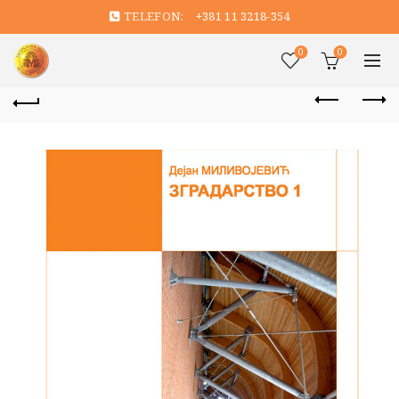
TELEFON:
+381 11 3218-354
0
0