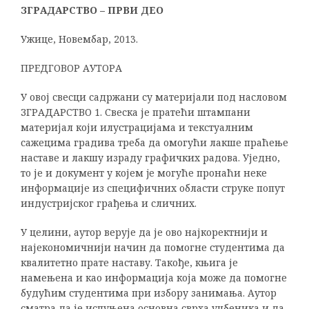
ЗГРАДАРСТВО – ПРВИ ДЕО
Ужице, Новембар, 2013.
ПРЕДГОВОР АУТОРА
У овој свесци садржани су материјали под насловом
ЗГРАДАРСТВО 1. Свеска је пратећи штампани
материјал који илустрацијама и текстуалним
сажецима градива треба да омогући лакше праћење
наставе и лакшу израду графичких радова. Уједно,
то је и документ у којем je могуће пронаћи неке
информације из специфичних области струке попут
индустријског грађења и сличних.
У целини, аутор верује да је ово најкоректнији и
најекономичнији начин да помогне студентима да
квалитетно прате наставу. Такође, књига је
намењена и као информација која може да помогне
будућим студентима при избору занимања. Аутор
сматра да је испуњена основна сврха уџбеника и да