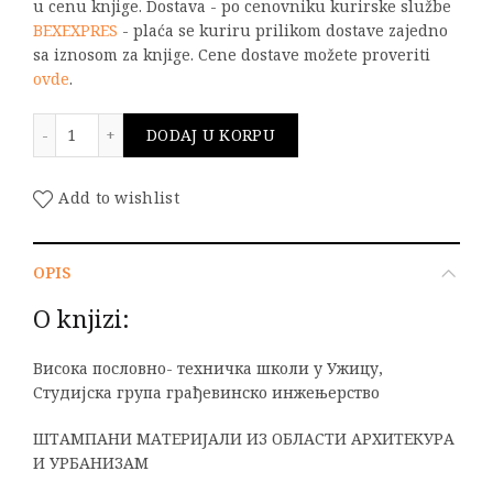
u cenu knjige. Dostava - po cenovniku kurirske službe
BEXEXPRES
- plaća se kuriru prilikom dostave zajedno
sa iznosom za knjige. Cene dostave možete proveriti
ovde
.
Zgradarstvo 1 količina
DODAJ U KORPU
Add to wishlist
OPIS
O knjizi:
Висока пословно- техничка школи у Ужицу,
Студијска група грађевинско инжењерство
ШТАМПАНИ МАТЕРИЈАЛИ ИЗ ОБЛАСТИ АРХИТЕКУРА
И УРБАНИЗАМ