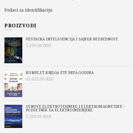
Podaci za identifikaciju
PROIZVODI
VEŠTAČKA INTELIGENCIJA I SAJBER BEZBEDNOST
1.100,00
RSD
KOMPLET KNJIGA ETF PRVA GODINA
45.810,00
RSD
OSNOVE ELEKTROTEHNIKE I ELEKTROMAGNETIKE -
PODSETNIK ZA ELEKTROINŽENJERE
2.200,00
RSD