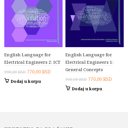
English Language for
English Language for
Electrical Engineers 2: ICT
Electrical Engineers 1:
General Concepts
Originalna
Trenutna
770,00
RSD
990,00
RSD
cena
cena
Originalna
Trenut
770,00
RSD
990,00
RSD
Dodaj u korpu
je
je:
cena
cena
Dodaj u korpu
bila:
770,00 RSD.
je
je:
990,00 RSD.
bila:
770,00 
990,00 RSD.