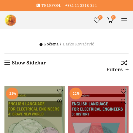
TELEFON:
+381 11 3218-354
0
0
Početna
Darko Kovačević
Show Sidebar
Filters
-22%
-22%