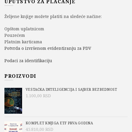
UPUTSTVO ZA PLAĆANJE
Željene knjige možete platiti na sledeće načine:
Opštom uplatnicom
Pouzećem
Platnim karticama
Potvrda o izvršenom evidentiranju za PDV
Podaci za identifikaciju
PROIZVODI
VEŠTAČKA INTELIGENCIJA I SAJBER BEZBEDNOST
1.100,00
RSD
KOMPLET KNJIGA ETF PRVA GODINA
45.810,00
RSD