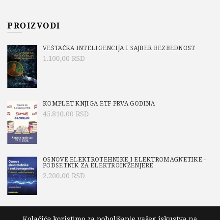
PROIZVODI
VEŠTAČKA INTELIGENCIJA I SAJBER BEZBEDNOST
1.100,00
RSD
KOMPLET KNJIGA ETF PRVA GODINA
45.810,00
RSD
OSNOVE ELEKTROTEHNIKE I ELEKTROMAGNETIKE -
PODSETNIK ZA ELEKTROINŽENJERE
2.200,00
RSD
Kolačiće koristimo za poboljšanje vašeg iskustva na