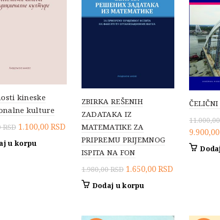
osti kineske
ZBIRKA REŠENIH
ČELIČNI
ionalne kulture
ZADATAKA IZ
11.000,0
Originalna
Trenutna
1.100,00
RSD
MATEMATIKE ZA
0
RSD
Origina
9.900,0
cena
cena
PRIPREMU PRIJEMNOG
aj u korpu
cena
Dodaj
je
je:
ISPITA NA FON
je
bila:
1.100,00 RSD.
Originalna
Trenutna
bila:
1.650,00
RSD
1.980,00
RSD
1.650,00 RSD.
cena
cena
11.000,0
Dodaj u korpu
je
je:
bila:
1.650,00 RSD
1.980,00 RSD.