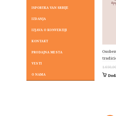
ISPORUKA VAN SRBIJE
IZDANJA
IZJAVA O KONVERZIJI
KONTAKT
Osoben
PRODAJNA MESTA
tradic
VESTI
1.650,0
O NAMA
Dod