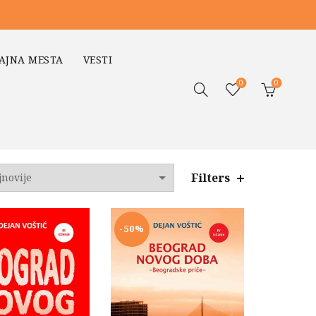
AJNA MESTA
VESTI
0
0
Filters
o
jem
-50%