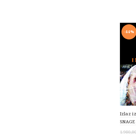
-44%
Izlaz 
SNAGE
1.980,0