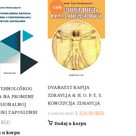
-14%
DVANAEST KAPIJA
 TEHNOLOŠKOG
ZDRAVLJA & H. O. P. E. S.
A NA PROMENE
KONCEPCIJA ZDRAVLJA
ESIONALNOJ
URI ZAPOSLENIH
Originalna
Trenutna
1.320,00
RSD
1.540,00
RSD
cena
cena
0
RSD
Dodaj u korpu
je
je:
 u korpu
bila:
1.320,00 RSD.