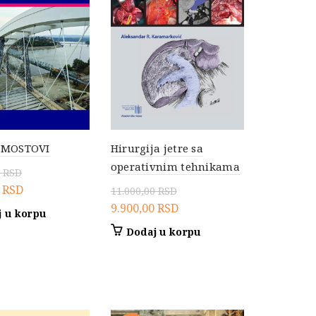
 MOSTOVI
Hirurgija jetre sa
operativnim tehnikama
0
RSD
lna
Trenutna
0
RSD
11.000,00
RSD
cena
Originalna
Trenutna
9.900,00
RSD
 u korpu
je:
cena
cena
Dodaj u korpu
9.900,00 RSD.
je
je:
0 RSD.
bila:
9.900,00 RSD.
11.000,00 RSD.
.