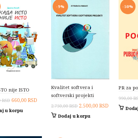
-9%
-50%
Kvalitet softvera i
PR za p
STO nije ISTO
softverski projekti
990,00
R
Originalna
Trenutna
660,00
RSD
0
RSD
Originalna
Trenutna
2.500,00
RSD
2.750,00
RSD
cena
cena
Dodaj
aj u korpu
cena
cena
je
je:
Dodaj u korpu
je
je:
bila:
660,00 RSD.
bila:
2.500,00 RSD
1.320,00 RSD.
2.750,00 RSD.