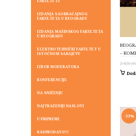
FAKULTETU
IZDANJA SAOBRAĆAJNOG
FAKULTETA U BEOGRADU
IZDANJA MAŠINSKOG FAKULTETA
U BEOGRADU
BEOGR
ELEKTROTEHNIČKI FAKULTET U
– KOM
ISTOČNOM SARAJEVU
2.420,0
IZBOR MODERATORA
Dod
KONFERENCIJE
NA SNIŽENJU
NAJTRAŽENIJI NASLOVI
-33%
U PRIPREMI
RASPRODATO!!!