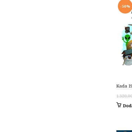
-50%
Kada I
1.320,0
Dod