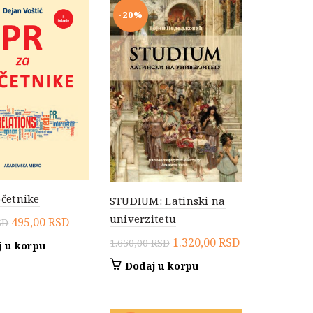
-20%
očetnike
STUDIUM: Latinski na
univerzitetu
Originalna
Trenutna
495,00
RSD
SD
cena
cena
Originalna
Trenutna
1.320,00
RSD
1.650,00
RSD
 u korpu
je
je:
cena
cena
Dodaj u korpu
bila:
495,00 RSD.
je
je:
990,00 RSD.
.
bila:
1.320,00 RSD.
1.650,00 RSD.