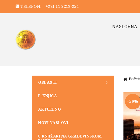
TELEFON:
+381 11 3218-354
NASLOVNA
Počet
OBLASTI
E-KNJIGA
-59%
AKTUELNO
NOVI NASLOVI
U KNJIŽARI NA GRAĐEVINSKOM