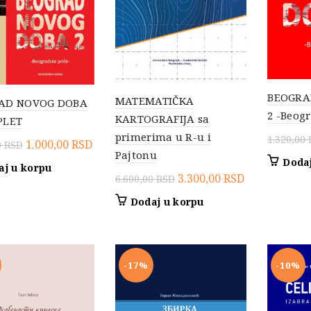
BEOGRA
MATEMATIČKA
AD NOVOG DOBA
2 -Beogr
KARTOGRAFIJA sa
PLET
primerima u R-u i
1.320,00
Originalna
Trenutna
1.000,00
RSD
0
RSD
Pajtonu
cena
cena
Dodaj
aj u korpu
Originalna
Trenutna
3.300,00
RSD
je
je:
6.600,00
RSD
cena
cena
bila:
1.000,00 RSD.
Dodaj u korpu
je
je:
2.420,00 RSD.
bila:
3.300,00 RSD
6.600,00 RSD.
-17%
-10%