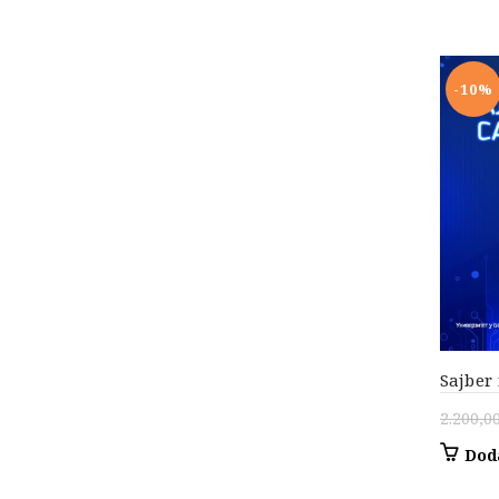
-10%
Sajber 
2.200,0
Dod