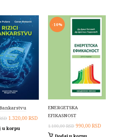
1.540,00 RSD.
-10%
ENERGETSKA
 Bankarstvu
EFIKASNOST
Originalna
Trenutna
1.320,00
RSD
RSD
cena
cena
Originalna
Trenutna
990,00
RSD
1.100,00
RSD
 u korpu
je
je:
cena
cena
Dodaj u korpu