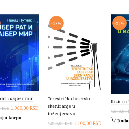
1.870,00 RSD.
-17%
-20%
rat i sajber mir
Terestričko lasersko
Rizici u
skeniranje u
Originalna
Trenutna
1.980,00
RSD
0
RSD
1.650,00
inženjerstvu
cena
cena
aj u korpu
Dodaj
je
je:
Originalna
Trenutna
1.100,00
RSD
1.320,00
RSD