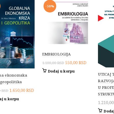
-50%
EMBRIOLOGIJA
Originalna
Trenutna
550,00
RSD
1.100,00
RSD
cena
cena
Dodaj u korpu
UTICAJ
je
je:
na ekonomska
RAZVOJ
bila:
550,00 RSD.
 geopolitika
U PROF
1.100,00 RSD.
Originalna
Trenutna
1.650,00
RSD
0
RSD
STRUKT
cena
cena
aj u korpu
1.210,0
je
je:
bila:
1.650,00 RSD.
Dodaj