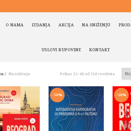
O NAMA
IZDANJA
AKCIJA
NA SNIŽENJU
PROD
USLOVI KUPOVINE
KONTAKT
Sortiran
na
Na sniženju
Prikaz 25–48 od 326 rezultata
po
najnovi
-50%
-50%