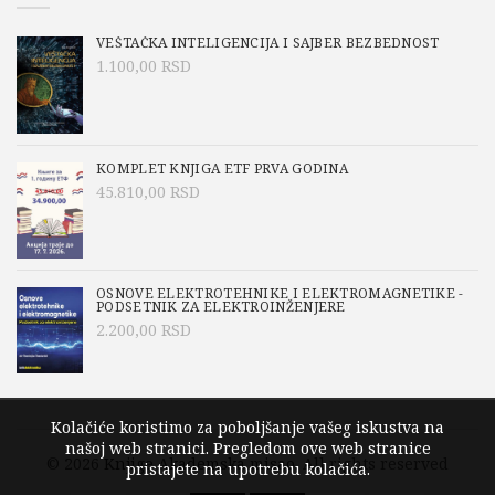
VEŠTAČKA INTELIGENCIJA I SAJBER BEZBEDNOST
1.100,00
RSD
KOMPLET KNJIGA ETF PRVA GODINA
45.810,00
RSD
OSNOVE ELEKTROTEHNIKE I ELEKTROMAGNETIKE -
PODSETNIK ZA ELEKTROINŽENJERE
2.200,00
RSD
Kolačiće koristimo za poboljšanje vašeg iskustva na
našoj web stranici. Pregledom ove web stranice
© 2026
Knjige Akademska misao
. All rights reserved
pristajete na upotrebu kolačića.