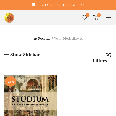
TELEFON:
+381 11 3218-354
0
0
Početna
Vojin Nedeljković
Show Sidebar
Filters
-20%