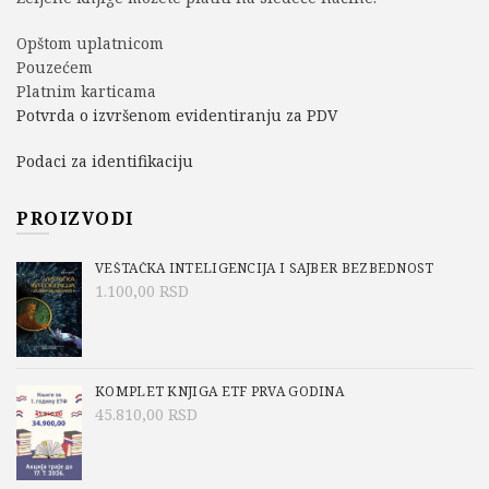
Opštom uplatnicom
Pouzećem
Platnim karticama
Potvrda o izvršenom evidentiranju za PDV
Podaci za identifikaciju
PROIZVODI
VEŠTAČKA INTELIGENCIJA I SAJBER BEZBEDNOST
1.100,00
RSD
KOMPLET KNJIGA ETF PRVA GODINA
45.810,00
RSD