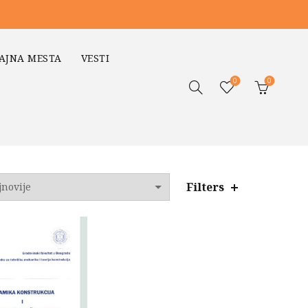
AJNA MESTA
VESTI
0
0
Filters
o
jem