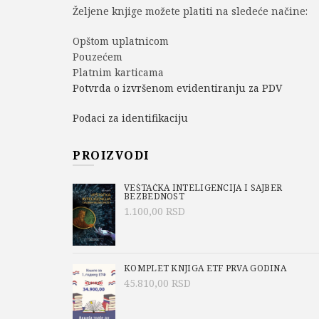
Željene knjige možete platiti na sledeće načine:
Opštom uplatnicom
Pouzećem
Platnim karticama
Potvrda o izvršenom evidentiranju za PDV
Podaci za identifikaciju
PROIZVODI
VEŠTAČKA INTELIGENCIJA I SAJBER
BEZBEDNOST
1.100,00
RSD
KOMPLET KNJIGA ETF PRVA GODINA
45.810,00
RSD