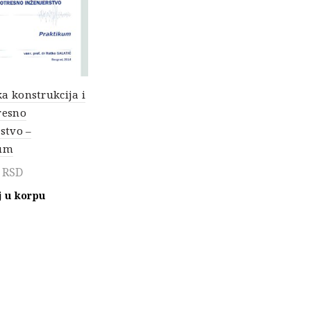
a konstrukcija i
resno
stvo –
kum
0
RSD
 u korpu