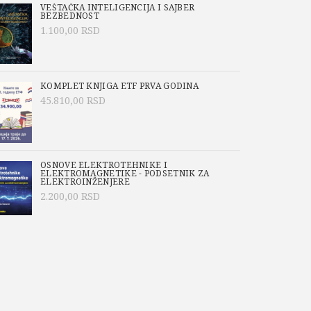
VEŠTAČKA INTELIGENCIJA I SAJBER
BEZBEDNOST
1.100,00
RSD
KOMPLET KNJIGA ETF PRVA GODINA
45.810,00
RSD
OSNOVE ELEKTROTEHNIKE I
ELEKTROMAGNETIKE - PODSETNIK ZA
ELEKTROINŽENJERE
2.200,00
RSD