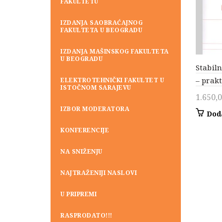
FAKULTETU
IZDANJA SAOBRAĆAJNOG
FAKULTETA U BEOGRADU
IZDANJA MAŠINSKOG FAKULTETA
U BEOGRADU
Stabil
– prak
ELEKTROTEHNIČKI FAKULTET U
ISTOČNOM SARAJEVU
1.650,
IZBOR MODERATORA
Dod
KONFERENCIJE
NA SNIŽENJU
NAJTRAŽENIJI NASLOVI
U PRIPREMI
RASPRODATO!!!