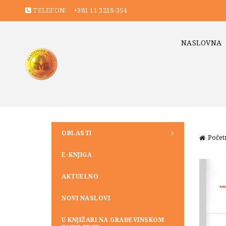
TELEFON:
+381 11 3218-354
NASLOVNA
OBLASTI
Počet
E-KNJIGA
AKTUELNO
NOVI NASLOVI
U KNJIŽARI NA GRAĐEVINSKOM