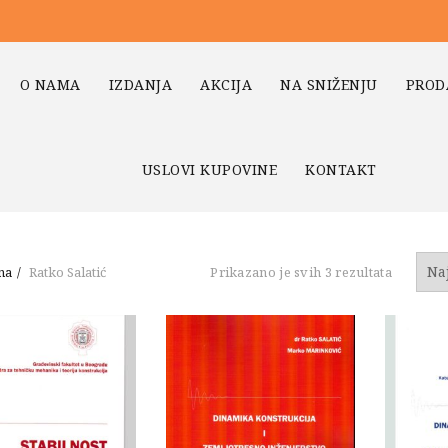
O NAMA
IZDANJA
AKCIJA
NA SNIŽENJU
PROD
USLOVI KUPOVINE
KONTAKT
Sortiran
na
Ratko Salatić
Prikazano je svih 3 rezultata
po
najnovi