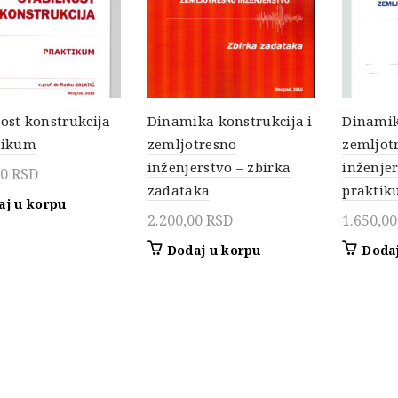
nost konstrukcija
Dinamika konstrukcija i
Dinamik
tikum
zemljotresno
zemljot
inženjerstvo – zbirka
inženjer
00
RSD
zadataka
prakti
aj u korpu
2.200,00
RSD
1.650,0
Dodaj u korpu
Dodaj