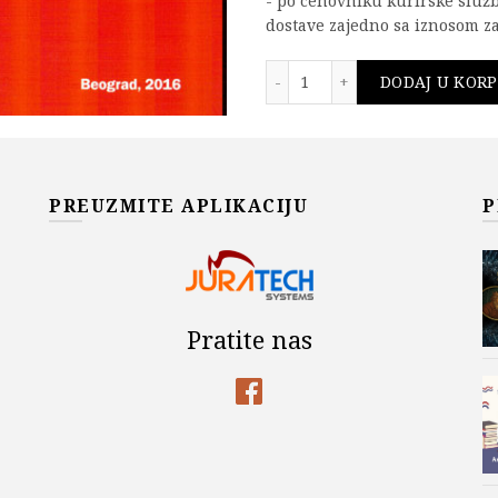
- po cenovniku kurirske služ
dostave zajedno sa iznosom za
Dinamika konstrukcija i 
DODAJ U KOR
Add to wishlist
Šifra proizvoda:
978-86-7466
PREUZMITE APLIKACIJU
P
Kategorije:
Akademska Misa
Marko Marinković
,
Ratko Sal
Pratite nas