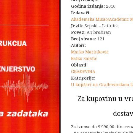
Godina izdanja:
2016
Izdavači:
Akademska Misao/Academic 
Jezik:
Srpski – Latinica
Povez:
A4 broširan
Broj strana:
121
Autori:
Marko Marinković
Ratko Salatić
Oblasti:
GRAĐEVINA
Kategorije:
U knjižari na Građevinskom f
Za kupovinu u vr
dostav
Za iznose do 9.990,00 din. ce