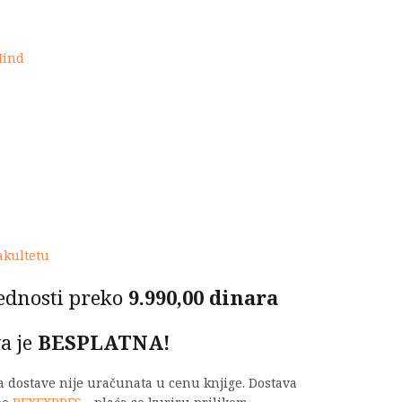
Mind
akultetu
ednosti preko
9.990,00 dinara
a je
BESPLATNA!
na dostave nije uračunata u cenu knjige. Dostava