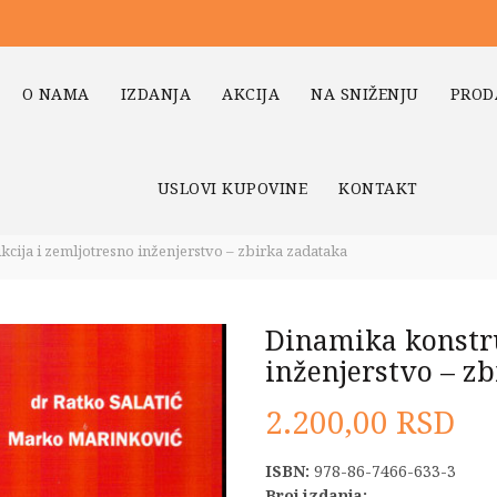
O NAMA
IZDANJA
AKCIJA
NA SNIŽENJU
PROD
USLOVI KUPOVINE
KONTAKT
cija i zemljotresno inženjerstvo – zbirka zadataka
Dinamika konstru
inženjerstvo – z
2.200,00
RSD
ISBN:
978-86-7466-633-3
Broj izdanja: