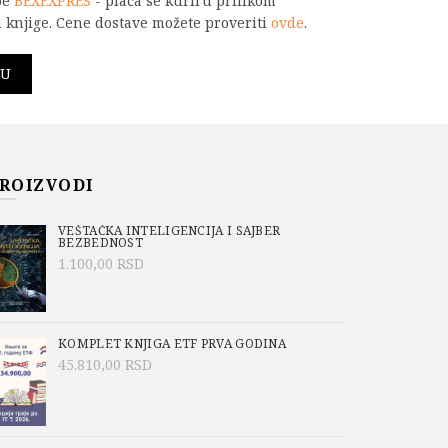
be
BEXEXPRES
- plaća se kuriru prilikom
 knjige. Cene dostave možete proveriti
ovde
.
zemljotresno inženjerstvo - zbirka zadataka količina
PU
-633-3
ROIZVODI
o/Academic Mind
,
Aktuelno
,
GRAĐEVINA
,
atić
VEŠTAČKA INTELIGENCIJA I SAJBER
BEZBEDNOST
1.100,00
RSD
KOMPLET KNJIGA ETF PRVA GODINA
45.810,00
RSD