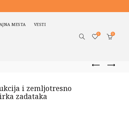
AJNA MESTA
VESTI
0
0
kcija i zemljotresno
birka zadataka