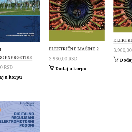
ELEKTRI
ELEKTRIČNE MAŠINE 2
I
3.960,0
ROENERGETIKE
3.960,00
RSD
Dodaj
00
RSD
Dodaj u korpu
aj u korpu