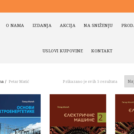
O NAMA
IZDANJA
AKCIJA
NA SNIŽENJU
PROD
USLOVI KUPOVINE
KONTAKT
Sortiran
na
Petar Matić
Prikazano je svih 5 rezultata
po
najnovi