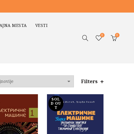
AJNA MESTA
VESTI
0
0
Filters
o
jem
SOL
D OU
T