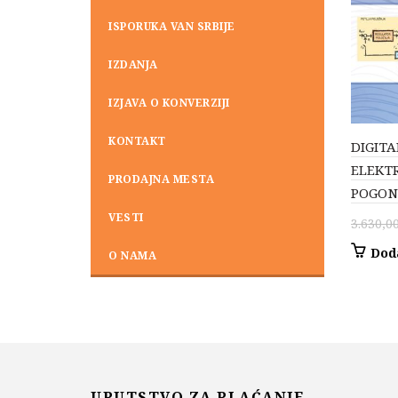
ISPORUKA VAN SRBIJE
IZDANJA
IZJAVA O KONVERZIJI
KONTAKT
DIGIT
ELEKT
PRODAJNA MESTA
POGON
VESTI
3.630,0
Dod
O NAMA
UPUTSTVO ZA PLAĆANJE