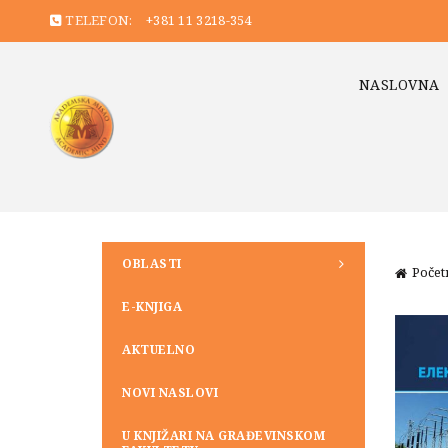
TELEFON:
+381 11 3218-354
NASLOVNA
OBLASTI
Počet
E-KNJIGA
AKTUELNO
NOVI NASLOVI
U KNJIŽARI NA GRAĐEVINSKOM