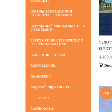
FAKULTETU
IZDANJA SAOBRAĆAJNOG
FAKULTETA U BEOGRADU
IZDANJA MAŠINSKOG FAKULTETA
U BEOGRADU
ELEKTROTEHNIČKI FAKULTET U
OSNOV
ISTOČNOM SARAJEVU
ELEKT
IZBOR MODERATORA
4.400,
Dod
KONFERENCIJE
NA SNIŽENJU
NAJTRAŽENIJI NASLOVI
-9%
U PRIPREMI
RASPRODATO!!!