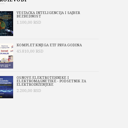
VEŠTAČKA INTELIGENCIJA I SAJBER
BEZBEDNOST
1.100,00
RSD
KOMPLET KNJIGA ETF PRVA GODINA
45.810,00
RSD
OSNOVE ELEKTROTEHNIKE I
ELEKTROMAGNETIKE - PODSETNIK ZA
ELEKTROINŽENJERE
2.200,00
RSD