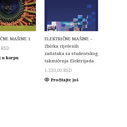
ČNE MAŠINE 1
ELEKTRIČNE MAŠINE –
Zbirka riješenih
0
RSD
zadataka sa studentskog
 u korpu
takmičenja Elektrijada
1.320,00
RSD
Pročitajte još