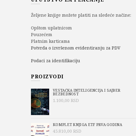
Željene knjige možete platiti na sledeće načine:
Opštom uplatnicom
Pouzećem
Platnim karticama
Potvrda o izvršenom evidentiranju za PDV
Podaci za identifikaciju
PROIZVODI
VEŠTAČKA INTELIGENCIJA I SAJBER
BEZBEDNOST
1.100,00
RSD
KOMPLET KNJIGA ETF PRVA GODINA
45.810,00
RSD