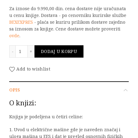
Za iznose do 9.990,00 din. cena dostave nije uračunata
u cenu knjige. Dostava - po cenovniku kurirske službe
BEXEXPRES
- plaća se kuriru prilikom dostave zajedno
sa iznosom za knjige. Cene dostave možete proveriti
ovde
.
ELEKTRIČNE MAŠINE 1 količina
DODAJ U KORPU
Add to wishlist
OPIS
O knjizi:
Knjiga je podeljena u četiri celine:
1. Uvod u električne mašine gde je naveden značaj i
uloga mašina u EES i dat je pregled osnovnih fizičkih