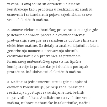
zakona. U ovoj celini su obrađeni i elementi
konstrukcije kao i problemi u realizaciji uz analizu
osnovnih i sekundarnih pojava zajedničkim za sve
vrste električnih mašina.
2. Osnove elektromehaničkog pretvaranja energije gde
je detaljno obrađen proces elektromehaničkog
pretvaranja energije sa razradom za obrtne i linearne
električne mašine. Uz detaljnu analizu ključnih efekata
generisanja momenta pretvaranja obrtnih
elektromehaničkih pretvarača sa primenom
formiranog matematičkog aparata na tipične
konfiguracije iz prakse dat je i detaljan postupak
proračuna induktivnosti električnih mašina.
3. Mašine za jednosmernu struju gde su opisani
elementi konstrukcije, princip rada, praktična
realizacija i postupci za suzbijanje neizbežnih
negativnih efekata. Analizirane su sve bitne vrste
mašina, njihove mehaničke karakteristike, načini