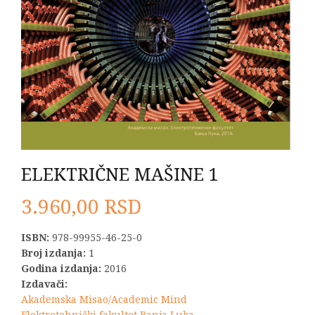
ELEKTRIČNE MAŠINE 1
3.960,00
RSD
ISBN:
978-99955-46-25-0
Broj izdanja:
1
Godina izdanja:
2016
Izdavači:
Akademska Misao/Academic Mind
Elektrotehnički fakultet Banja Luka