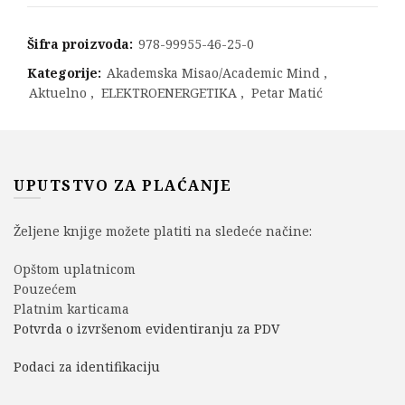
Šifra proizvoda:
978-99955-46-25-0
Kategorije:
Akademska Misao/Academic Mind
,
Aktuelno
,
ELEKTROENERGETIKA
,
Petar Matić
UPUTSTVO ZA PLAĆANJE
Željene knjige možete platiti na sledeće načine:
Opštom uplatnicom
Pouzećem
Platnim karticama
Potvrda o izvršenom evidentiranju za PDV
Podaci za identifikaciju