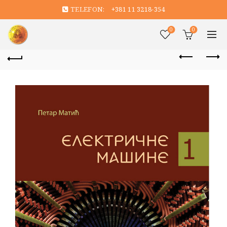
TELEFON:
+381 11 3218-354
0
0