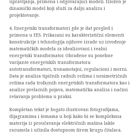
upravljanja, primena i odgovarajući modeli. Izložen je
dinamički model koji služi za dalju analizu i
projektovanje.
4. Energetski transformatori gde je dat pregled i
primena u EES. Prikazani su karakteristični elementi
konstrukcije i tehnologija njihove izrade uz izvođenje
matematičkih modela za idealizovani i realni
energetski transformator. Obrađene su posebne
varijante energetskih transformatora:
autotransformatori, tronamotajni, regulacioni i merni.
Data je analiza tipičnih radnih režima i nesimetričnih
režima rada trofaznih energetskih transformatora kao i
analize prelaznih pojava, matematička analiza i načini
rešavanja problema u praksi.
Kompletan tekst je bogato ilustrovan fotografijama,
dijagramima i šemama u boji kako bi se kompleksna
materija iz proučavanja električnih mašina lakše
razumela i učinila dostupnom širem krugu čitalaca.