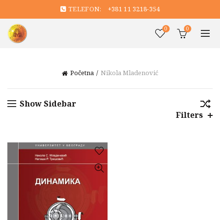
TELEFON:
+381 11 3218-354
0
0
Početna
Nikola Mladenović
Show Sidebar
Filters