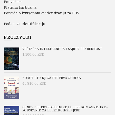
Pouzećem
Platnim karticama
Potvrda o izvršenom evidentiranju za PDV
Podaci za identifikaciju
PROIZVODI
VEŠTAČKA INTELIGENCIJA I SAJBER BEZBEDNOST
1.100,00
RSD
KOMPLET KNJIGA ETF PRVA GODINA
45.810,00
RSD
OSNOVE ELEKTROTEHNIKE I ELEKTROMAGNETIKE -
PODSETNIK ZA ELEKTROINŽENJERE