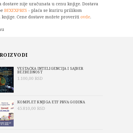
na dostave nije uračunata u cenu knjige. Dostava
be
BEXEXPRES
- plaća se kuriru prilikom
 knjige. Cene dostave možete proveriti
ovde
.
nu
PU
ROIZVODI
VEŠTAČKA INTELIGENCIJA I SAJBER
BEZBEDNOST
-884-0
1.100,00
RSD
g fakulteta u Beogradu
,
ta u Beogradu
,
MEHANIKA
,
Nikola Mladenović
KOMPLET KNJIGA ETF PRVA GODINA
45.810,00
RSD