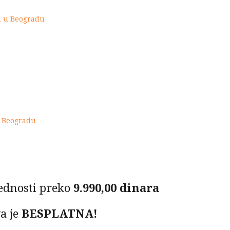
ta u Beogradu
u Beogradu
ednosti preko
9.990,00 dinara
a je
BESPLATNA!