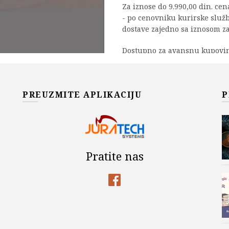
Za iznose do 9.990,00 din. ce
- po cenovniku kurirske služ
dostave zajedno sa iznosom za
Dostupno za avansnu kupovi
Dinamika količina
DODAJ U KOR
PREUZMITE APLIKACIJU
P
Add to wishlist
Šifra proizvoda:
978-86-7083
Kategorije:
Izdanja Mašinsko
Pratite nas
Mašinski fakultet Univerzite