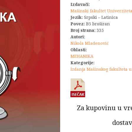
Izdavači:
Mašinski fakultet Univerzite
Jezik:
Srpski – Latinica
Povez:
B5 broširan
Broj strana:
335
Autori:
Nikola Mladenović
Oblasti:
MEHANIKA
Kategorije:
Izdanja Mašinskog fakulteta 
Za kupovinu u vr
dostav