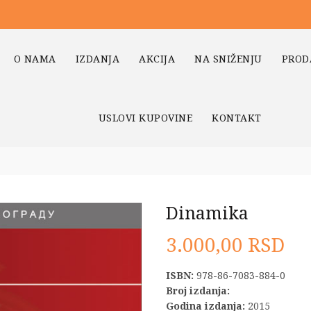
O NAMA
IZDANJA
AKCIJA
NA SNIŽENJU
PROD
USLOVI KUPOVINE
KONTAKT
Dinamika
3.000,00
RSD
ISBN:
978-86-7083-884-0
Broj izdanja:
Godina izdanja:
2015