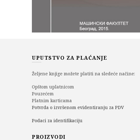
UPUTSTVO ZA PLAĆANJE
Željene knjige možete platiti na sledeće načine:
Opštom uplatnicom
Pouzećem
Platnim karticama
Potvrda o izvršenom evidentiranju za PDV
Podaci za identifikaciju
PROIZVODI