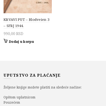
KRVAVI PUT – Blodveien 3
– SFRJ 1944.
990,00
RSD
Dodaj u korpu
UPUTSTVO ZA PLAĆANJE
Željene knjige možete platiti na sledeće načine:
Opštom uplatnicom
Pouzećem