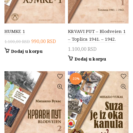
HUMKE 1
KRVAVI PUT – Blodveien 1
– Toplica 1941. – 1942.
Originalna
Trenutna
990,00
RSD
1.100,00
RSD
cena
cena
1.100,00
RSD
Dodaj u korpu
je
je:
Dodaj u korpu
bila:
990,00 RSD.
1.100,00 RSD.
-33%