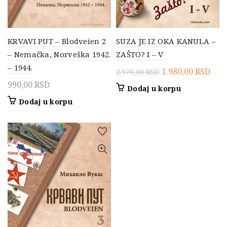
KRVAVI PUT – Blodveien 2
SUZA JE IZ OKA KANULA –
– Nemačka, Norveška 1942.
ZAŠTO? I – V
– 1944.
Originalna
Tre
1.980,00
RSD
2.970,00
RSD
cena
cen
990,00
RSD
Dodaj u korpu
je
je:
Dodaj u korpu
bila:
1.98
2.970,00 RSD.