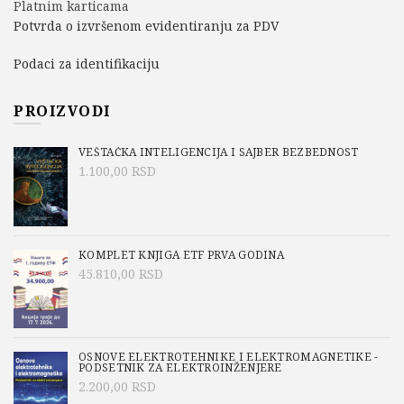
Platnim karticama
Potvrda o izvršenom evidentiranju za PDV
Podaci za identifikaciju
PROIZVODI
VEŠTAČKA INTELIGENCIJA I SAJBER BEZBEDNOST
1.100,00
RSD
KOMPLET KNJIGA ETF PRVA GODINA
45.810,00
RSD
OSNOVE ELEKTROTEHNIKE I ELEKTROMAGNETIKE -
PODSETNIK ZA ELEKTROINŽENJERE
2.200,00
RSD