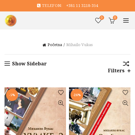
TELEFON:
+381 11 3218-354
0
0
Početna
Mihailo Vukas
Show Sidebar
Filters
-5%
-26%