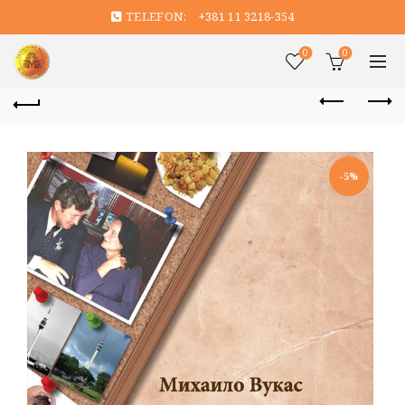
TELEFON:
+381 11 3218-354
0
0
-5%