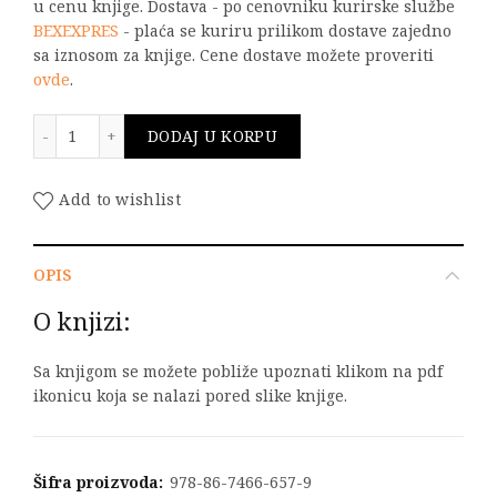
u cenu knjige. Dostava - po cenovniku kurirske službe
BEXEXPRES
- plaća se kuriru prilikom dostave zajedno
sa iznosom za knjige. Cene dostave možete proveriti
ovde
.
HUMKE 2 količina
DODAJ U KORPU
Add to wishlist
OPIS
O knjizi:
Sa knjigom se možete pobliže upoznati klikom na pdf
ikonicu koja se nalazi pored slike knjige.
Šifra proizvoda:
978-86-7466-657-9