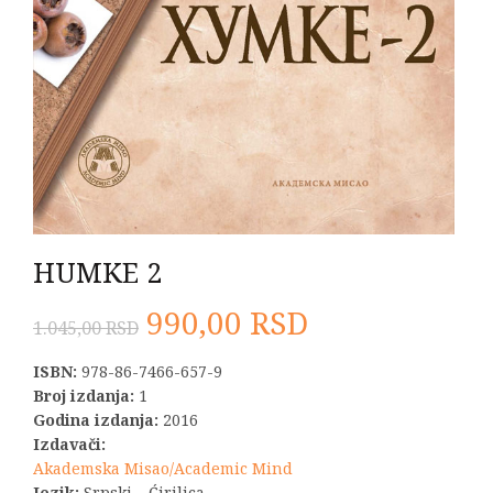
HUMKE 2
Originalna
Trenutna
990,00
RSD
1.045,00
RSD
cena
cena
ISBN:
978-86-7466-657-9
Broj izdanja:
1
je
je:
Godina izdanja:
2016
Izdavači:
bila:
990,00 RSD.
Akademska Misao/Academic Mind
Jezik:
Srpski – Ćirilica