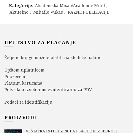
Kategorije:
Akademska Misao/Academic Mind
,
Aktuelno
,
Mihailo Vukas
,
RAZNE PUBLIKACIJE
UPUTSTVO ZA PLAĆANJE
Željene knjige možete platiti na sledeće načine:
Opštom uplatnicom
Pouzećem
Platnim karticama
Potvrda o izvršenom evidentiranju za PDV
Podaci za identifikaciju
PROIZVODI
VEŠTAČKA INTELIGENCIJA I SAJBER BEZBEDNOST