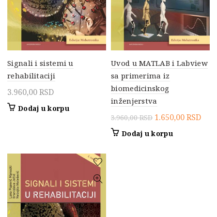
Signali i sistemi u
Uvod u MATLAB i Labview
rehabilitaciji
sa primerima iz
biomedicinskog
3.960,00
RSD
inženjerstva
Dodaj u korpu
Originalna
Tre
1.650,00
RSD
3.960,00
RSD
cena
cen
Dodaj u korpu
je
je:
bila:
1.65
3.960,00 RSD.