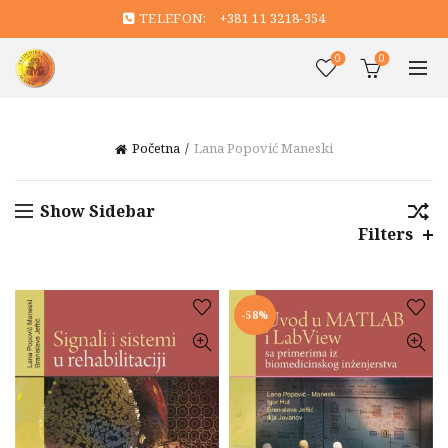
TELEFON:
+381 11 3218-354
0
0
Početna
Lana Popović Maneski
Show Sidebar
Filters
-58%