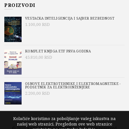
PROIZVODI
VEŠTAČKA INTELIGENCIJA I SAJBER BEZBEDNOST
1.100,00
RSD
KOMPLET KNJIGA ETF PRVA GODINA
45.810,00
RSD
OSNOVE ELEKTROTEHNIKE I ELEKTROMAGNETIKE -
PODSETNIK ZA ELEKTROINŽENJERE
2.200,00
RSD
Kolačiće koristimo za poboljšanje vašeg iskustva na
našoj web stranici. Pregledom ove web stranice
© 2026
Knjige Akademska misao
. All rights reserved