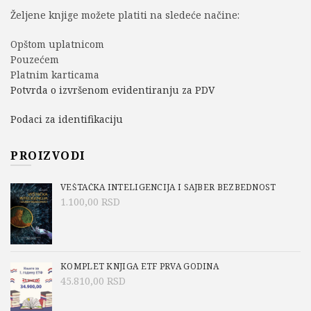
Željene knjige možete platiti na sledeće načine:
Opštom uplatnicom
Pouzećem
Platnim karticama
Potvrda o izvršenom evidentiranju za PDV
Podaci za identifikaciju
PROIZVODI
VEŠTAČKA INTELIGENCIJA I SAJBER BEZBEDNOST
1.100,00
RSD
KOMPLET KNJIGA ETF PRVA GODINA
45.810,00
RSD