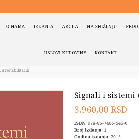
O NAMA
IZDANJA
AKCIJA
NA SNIŽENJU
PROD
USLOVI KUPOVINE
KONTAKT
 u rehabilitaciji
Signali i sistemi 
3.960,00
RSD
ISBN:
978-86-7466-546-6
Broj izdanja:
1
Godina izdanja:
2015