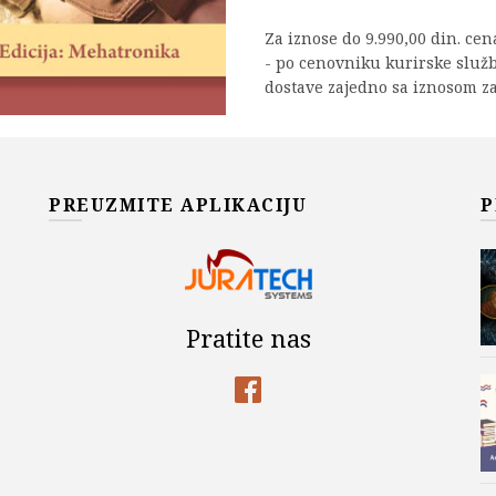
Za iznose do 9.990,00 din. ce
- po cenovniku kurirske služ
dostave zajedno sa iznosom za
Signali i sistemi u rehab
DODAJ U KOR
PREUZMITE APLIKACIJU
P
Add to wishlist
Šifra proizvoda:
978-86-7466
Kategorije:
Akademska Misa
Lana Popović Maneski
,
MEDI
Pratite nas