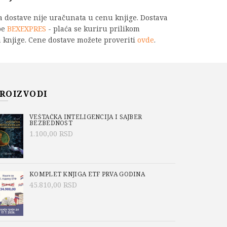
na dostave nije uračunata u cenu knjige. Dostava
be
BEXEXPRES
- plaća se kuriru prilikom
 knjige. Cene dostave možete proveriti
ovde
.
ilitaciji količina
PU
ROIZVODI
-546-6
VEŠTAČKA INTELIGENCIJA I SAJBER
BEZBEDNOST
o/Academic Mind
,
Branislava Jeftić
,
1.100,00
RSD
CINA
,
Na sniženju
,
OBRADA SIGNALA
KOMPLET KNJIGA ETF PRVA GODINA
45.810,00
RSD