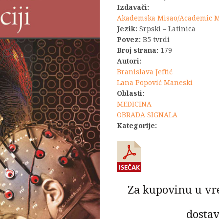
Izdavači:
Akademska Misao/Academic 
Jezik:
Srpski – Latinica
Povez:
B5 tvrdi
Broj strana:
179
Autori:
Branislava Jeftić
Lana Popović Maneski
Oblasti:
MEDICINA
OBRADA SIGNALA
Kategorije:
Za kupovinu u vr
dostav