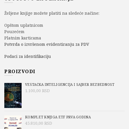
Željene knjige možete platiti na sledeće načine:
Opštom uplatnicom
Pouzećem
Platnim karticama
Potvrda o izvršenom evidentiranju za PDV
Podaci za identifikaciju
PROIZVODI
VEŠTAČKA INTELIGENCIJA I SAJBER BEZBEDNOST
1.100,00
RSD
KOMPLET KNJIGA ETF PRVA GODINA
45.810,00
RSD