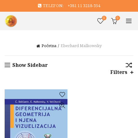
TELEFON:
+381 11 3218-354
0
0
Početna
Eberhard Malkowsky
Show Sidebar
Filters