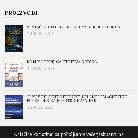
PROIZVODI
VEŠTAČKA INTELIGENCIJA I SAJBER BEZBEDNOST
1.100,00
RSD
KOMPLET KNJIGA ETF PRVA GODINA
45.810,00
RSD
OSNOVE ELEKTROTEHNIKE I ELEKTROMAGNETIKE -
PODSETNIK ZA ELEKTROINŽENJERE
2.200,00
RSD
Kolačiće koristimo za poboljšanje vašeg iskustva na