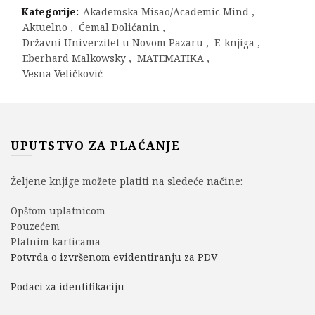
Kategorije:
Akademska Misao/Academic Mind
,
Aktuelno
,
Ćemal Dolićanin
,
Državni Univerzitet u Novom Pazaru
,
E-knjiga
,
Eberhard Malkowsky
,
MATEMATIKA
,
Vesna Veličković
UPUTSTVO ZA PLAĆANJE
Željene knjige možete platiti na sledeće načine:
Opštom uplatnicom
Pouzećem
Platnim karticama
Potvrda o izvršenom evidentiranju za PDV
Podaci za identifikaciju