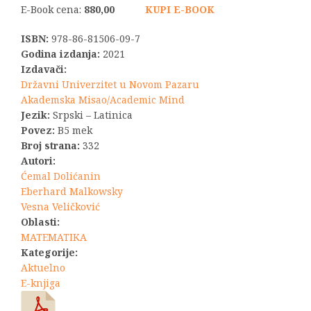
E-Book cena:
880,00
KUPI E-BOOK
ISBN:
978-86-81506-09-7
Godina izdanja:
2021
Izdavači:
Državni Univerzitet u Novom Pazaru
Akademska Misao/Academic Mind
Jezik:
Srpski – Latinica
Povez:
B5 mek
Broj strana:
332
Autori:
Ćemal Dolićanin
Eberhard Malkowsky
Vesna Veličković
Oblasti:
MATEMATIKA
Kategorije:
Aktuelno
E-knjiga