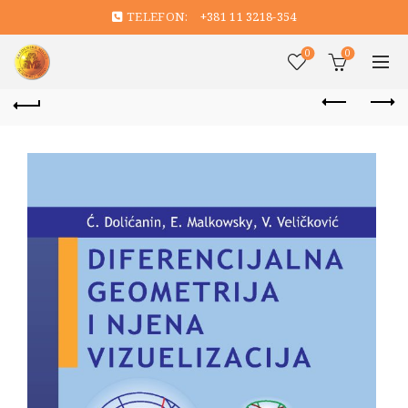
TELEFON:
+381 11 3218-354
0
0