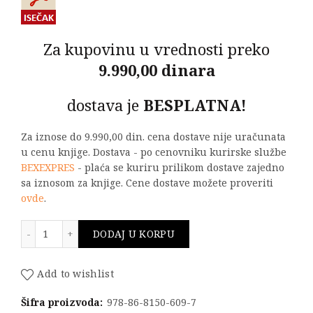
Za kupovinu u vrednosti preko
9.990,00 dinara
dostava je
BESPLATNA!
Za iznose do 9.990,00 din. cena dostave nije uračunata
u cenu knjige. Dostava - po cenovniku kurirske službe
BEXEXPRES
- plaća se kuriru prilikom dostave zajedno
sa iznosom za knjige. Cene dostave možete proveriti
ovde
.
DIFERENCIJALNA GEOMETRIJA I NJENA VIZUELIZACIJA 
DODAJ U KORPU
Add to wishlist
Šifra proizvoda:
978-86-8150-609-7