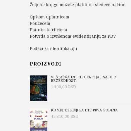
Željene knjige možete platiti na sledeće načine:
Opštom uplatnicom
Pouzećem
Platnim karticama
Potvrda o izvršenom evidentiranju za PDV
Podaci za identifikaciju
PROIZVODI
VEŠTAČKA INTELIGENCIJA I SAJBER
BEZBEDNOST
1.100,00
RSD
KOMPLET KNJIGA ETF PRVA GODINA
45.810,00
RSD