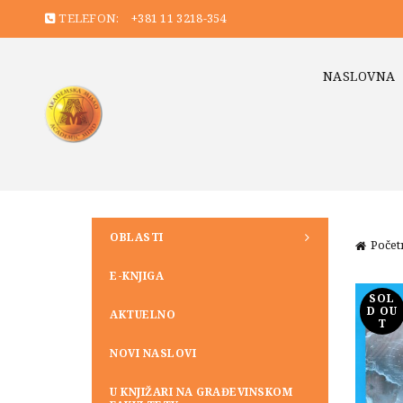
TELEFON:
+381 11 3218-354
NASLOVNA
OBLASTI
Počet
E-KNJIGA
SOL
D OU
AKTUELNO
T
NOVI NASLOVI
U KNJIŽARI NA GRAĐEVINSKOM