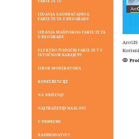
FAKULTETU
IZDANJA SAOBRAĆAJNOG
FAKULTETA U BEOGRADU
IZDANJA MAŠINSKOG FAKULTETA
U BEOGRADU
ArcGIS
Korisn
ELEKTROTEHNIČKI FAKULTET U
ISTOČNOM SARAJEVU
Proč
IZBOR MODERATORA
KONFERENCIJE
NA SNIŽENJU
NAJTRAŽENIJI NASLOVI
U PRIPREMI
RASPRODATO!!!