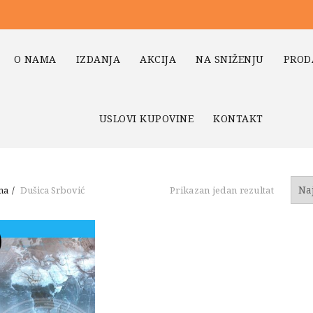
O NAMA
IZDANJA
AKCIJA
NA SNIŽENJU
PROD
USLOVI KUPOVINE
KONTAKT
na
Dušica Srbović
Prikazan jedan rezultat