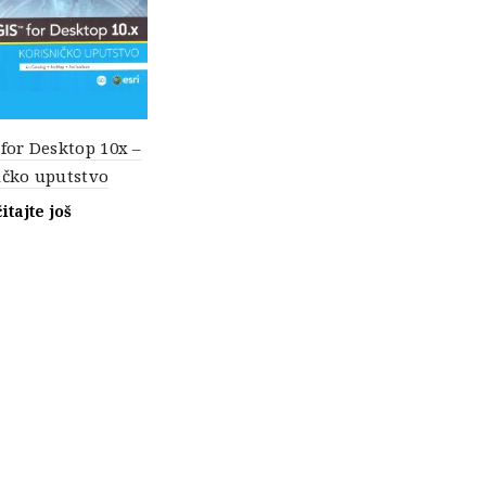
 for Desktop 10x –
ičko uputstvo
itajte još