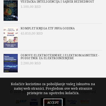
VEŠTAČKA INTELIGENCIJA I SAJBER BEZBEDNOST
1.100,00
RSD
KOMPLET KNJIGA ETF PRVA GODINA
45.810,00
RSD
OSNOVE ELEKTROTEHNIKE I ELEKTROMAGNETIKE -
PODSETNIK ZA ELEKTROINŽENJERE
2.200,00
RSD
Kolačiće koristimo za poboljšanje vašeg iskustva na
našoj web stranici. Pregledom ove web stranice
© 2026
Knjige Akademska misao
. All rights reserved
pristajete na upotrebu kolačića.
ACCEPT