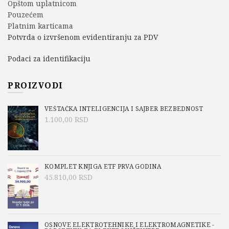
Opštom uplatnicom
Pouzećem
Platnim karticama
Potvrda o izvršenom evidentiranju za PDV
Podaci za identifikaciju
PROIZVODI
VEŠTAČKA INTELIGENCIJA I SAJBER BEZBEDNOST
1.100,00
RSD
KOMPLET KNJIGA ETF PRVA GODINA
45.810,00
RSD
OSNOVE ELEKTROTEHNIKE I ELEKTROMAGNETIKE -