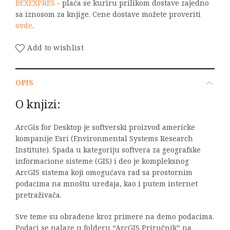
BEXEXPRES
- plaća se kuriru prilikom dostave zajedno
sa iznosom za knjige. Cene dostave možete proveriti
ovde
.
Add to wishlist
OPIS
O knjizi:
ArcGis for Desktop je softverski proizvod americke
kompanije Esri (Environmental Systems Research
Institute). Spada u kategoriju softvera za geografske
informacione sisteme (GIS) i deo je kompleksnog
ArcGIS sistema koji omogućava rad sa prostornim
podacima na mnoštu uređaja, kao i putem internet
pretraživača.
Sve teme su obrađene kroz primere na demo podacima.
Podaci se nalaze u folderu “ArcGIS Priručnik” na