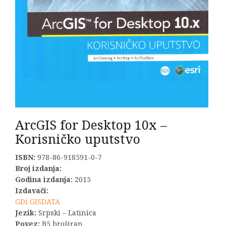
ArcGIS for Desktop 10x –
Korisničko uputstvo
ISBN:
978-86-918591-0-7
Broj izdanja:
Godina izdanja:
2015
Izdavači:
GDi GISDATA
Jezik:
Srpski – Latinica
Povez:
B5 broširan