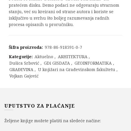
pratećem disku. Demo podaci ne odgovaraju stvarnom
stanju, već su kreirani od strane autora i koriste se
isključivo u svrhu što boljeg razumevanja radnih
procesa opisanih u proručniku.
Šifra proizvoda:
978-86-918591-0-7
Kategorije:
Aktuelno
,
ARHITEKTURA
,
Dušica Srbović
,
GDi GISDATA
,
GEOINFORMATIKA
,
GRAĐEVINA
,
U knjižari na Građevinskom fakultetu
,
Vojkan Gajović
UPUTSTVO ZA PLAĆANJE
Željene knjige možete platiti na sledeće načine: