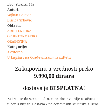
Broj strana:
149
Autori:
Vojkan Gajović
Dušica Srbović
Oblasti:
ARHITEKTURA
GEOINFORMATIKA
GRAĐEVINA
Kategorije:
Aktuelno
U knjižari na Građevinskom fakultetu
Za kupovinu u vrednosti preko
9.990,00 dinara
dostava je
BESPLATNA!
Za iznose do 9.990,00 din. cena dostave nije uračunata
u cenu knjige. Dostava - po cenovniku kurirske službe