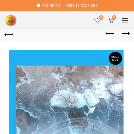
TELEFON:
+381 11 3218-354
0
0
SOLD
OUT