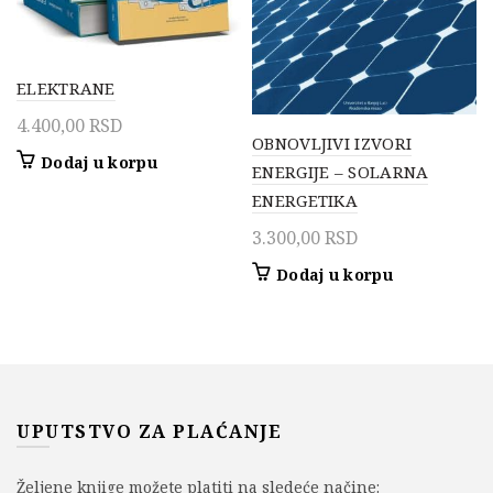
ELEKTRANE
4.400,00
RSD
OBNOVLJIVI IZVORI
Dodaj u korpu
ENERGIJE – SOLARNA
ENERGETIKA
3.300,00
RSD
Dodaj u korpu
UPUTSTVO ZA PLAĆANJE
Željene knjige možete platiti na sledeće načine: