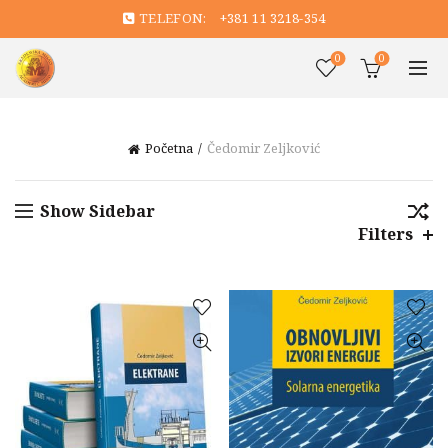
TELEFON:
+381 11 3218-354
0
0
Početna
Čedomir Zeljković
Show Sidebar
Filters