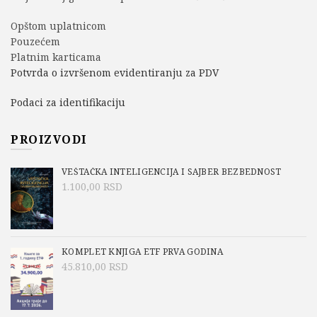
Opštom uplatnicom
Pouzećem
Platnim karticama
Potvrda o izvršenom evidentiranju za PDV
Podaci za identifikaciju
PROIZVODI
VEŠTAČKA INTELIGENCIJA I SAJBER BEZBEDNOST
1.100,00
RSD
KOMPLET KNJIGA ETF PRVA GODINA
45.810,00
RSD