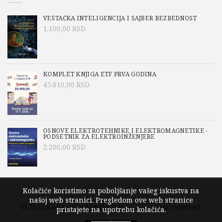
VEŠTAČKA INTELIGENCIJA I SAJBER BEZBEDNOST
1.100,00
RSD
KOMPLET KNJIGA ETF PRVA GODINA
45.810,00
RSD
OSNOVE ELEKTROTEHNIKE I ELEKTROMAGNETIKE -
PODSETNIK ZA ELEKTROINŽENJERE
2.200,00
RSD
Kolačiće koristimo za poboljšanje vašeg iskustva na
našoj web stranici. Pregledom ove web stranice
© 2026
Knjige Akademska misao
. All rights reserved
pristajete na upotrebu kolačića.