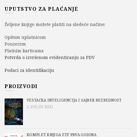
UPUTSTVO ZA PLAĆANJE
Željene knjige možete platiti na sledeće načine:
Opštom uplatnicom
Pouzećem
Platnim karticama
Potvrda o izvršenom evidentiranju za PDV
Podaci za identifikaciju
PROIZVODI
VEŠTAČKA INTELIGENCIJA I SAJBER BEZBEDNOST
1.100,00
RSD
KOMPLET KNJIGA ETF PRVA GODINA