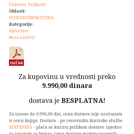
Čedomir Zeljković
Oblasti:
ELEKTROENERGETIKA
Kategorije:
Aktuelno
Novi naslovi
Za kupovinu u vrednosti preko
9.990,00 dinara
dostava je
BESPLATNA!
Za iznose do 9.990,00 din. cena dostave nije uračunata
u cenu knjige. Dostava - po cenovniku kurirske službe
BEXEXPRES
- plaća se kuriru prilikom dostave zajedno
sa iznosom za knjige. Cene dostave možete proveriti