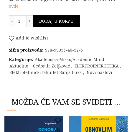
ovde
.
ELEKTRANE količina
DODAJ U KORPU
Add to wishlist
Šifra proizvoda:
978-99955-46-52-6
Kategorije:
Akademska Misao/Academic Mind
,
Aktuelno
,
Čedomir Zeljković
,
ELEKTROENERGETIKA
,
Elektrotehnički fakultet Banja Luka
,
Novi naslovi
MOŽDA ĆE VAM SE SVIDETI …