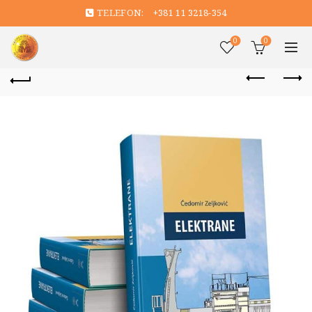
TELEFON:
+381 11 3218-354
0
0