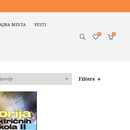
AJNA MESTA
VESTI
0
0
Filters
o
jem