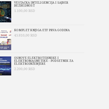
VEŠTAČKA INTELIGENCIJA I SAJBER
BEZBEDNOST
1.100,00
RSD
KOMPLET KNJIGA ETF PRVA GODINA
45.810,00
RSD
OSNOVE ELEKTROTEHNIKE I
ELEKTROMAGNETIKE - PODSETNIK ZA
ELEKTROINŽENJERE
2.200,00
RSD