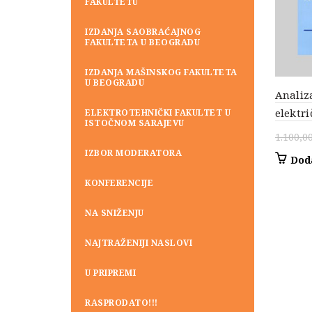
FAKULTETU
IZDANJA SAOBRAĆAJNOG
FAKULTETA U BEOGRADU
IZDANJA MAŠINSKOG FAKULTETA
U BEOGRADU
Analiz
elektri
ELEKTROTEHNIČKI FAKULTET U
ISTOČNOM SARAJEVU
1.100,0
IZBOR MODERATORA
Dod
KONFERENCIJE
NA SNIŽENJU
NAJTRAŽENIJI NASLOVI
U PRIPREMI
RASPRODATO!!!