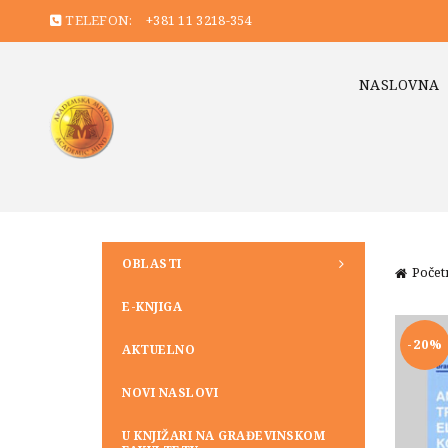
TELEFON:
+381 11 3218-354
NASLOVNA
OBLASTI
Počet
E-KNJIGA
-20%
AKTUELNO
NOVI NASLOVI
U KNJIŽARI NA GRAĐEVINSKOM