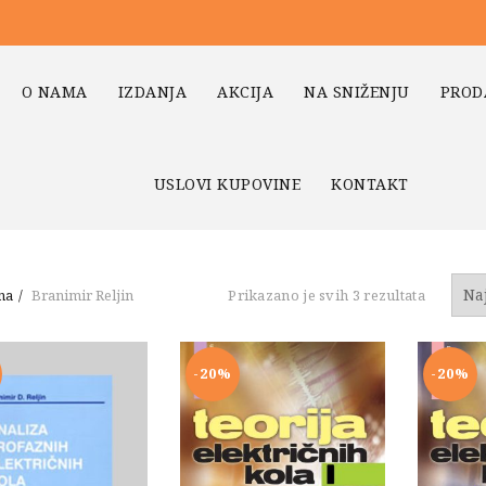
O NAMA
IZDANJA
AKCIJA
NA SNIŽENJU
PROD
USLOVI KUPOVINE
KONTAKT
Sortiran
na
Branimir Reljin
Prikazano je svih 3 rezultata
po
najnovi
-20%
-20%