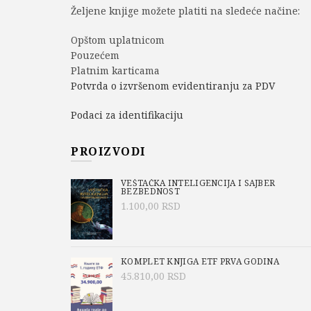
Željene knjige možete platiti na sledeće načine:
Opštom uplatnicom
Pouzećem
Platnim karticama
Potvrda o izvršenom evidentiranju za PDV
Podaci za identifikaciju
PROIZVODI
VEŠTAČKA INTELIGENCIJA I SAJBER
BEZBEDNOST
1.100,00
RSD
KOMPLET KNJIGA ETF PRVA GODINA
45.810,00
RSD