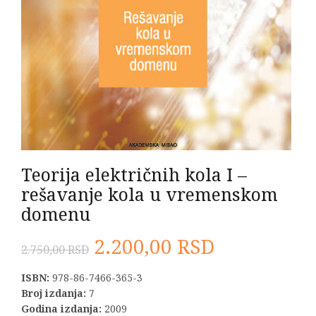
Teorija električnih kola I –
rešavanje kola u vremenskom
domenu
Originalna
Trenutna
2.200,00
RSD
2.750,00
RSD
cena
cena
ISBN:
978-86-7466-365-3
Broj izdanja:
7
je
je:
Godina izdanja:
2009