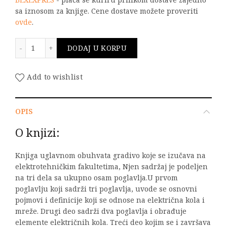
sa iznosom za knjige. Cene dostave možete proveriti
ovde
.
Teorija električnih kola I - rešavanje kola u vremen
DODAJ U KORPU
Add to wishlist
OPIS
O knjizi:
Knjiga uglavnom obuhvata gradivo koje se izučava na
elektrotehničkim fakultetima, Njen sadržaj je podeljen
na tri dela sa ukupno osam poglavlja.U prvom
poglavlju koji sadrži tri poglavlja, uvode se osnovni
pojmovi i definicije koji se odnose na električna kola i
mreže. Drugi deo sadrži dva poglavlja i obrađuje
elemente električnih kola. Treći deo kojim se i završava