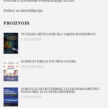
Potvrda o izvršenom evidentiranju za PDV
Podaci za identifikaciju
PROIZVODI
VEŠTAČKA INTELIGENCIJA I SAJBER BEZBEDNOST
1.100,00
RSD
KOMPLET KNJIGA ETF PRVA GODINA
45.810,00
RSD
OSNOVE ELEKTROTEHNIKE I ELEKTROMAGNETIKE -
PODSETNIK ZA ELEKTROINŽENJERE
2.200,00
RSD