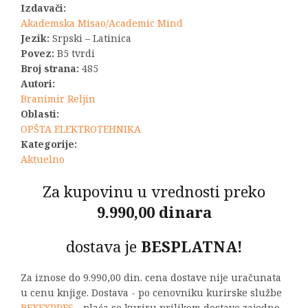
Izdavači:
bila:
2.200,00 R
Akademska Misao/Academic Mind
Jezik:
Srpski – Latinica
2.750,00 RSD.
Povez:
B5 tvrdi
Broj strana:
485
Autori:
Branimir Reljin
Oblasti:
OPŠTA ELEKTROTEHNIKA
Kategorije:
Aktuelno
Za kupovinu u vrednosti preko
9.990,00 dinara
dostava je
BESPLATNA!
Za iznose do 9.990,00 din. cena dostave nije uračunata
u cenu knjige. Dostava - po cenovniku kurirske službe
BEXEXPRES
- plaća se kuriru prilikom dostave zajedno