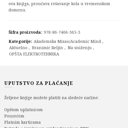
ova knjiga, proučava rešavanje kola u vremenskom
domenu.
Šifra proizvoda:
978-86-7466-365-3
Kategorije:
Akademska Misao/Academic Mind
,
Aktuelno
,
Branimir Reljin
,
Na sniženju
,
OPŠTA ELEKTROTEHNIKA
UPUTSTVO ZA PLAĆANJE
Željene knjige možete platiti na sledeće načine:
Opštom uplatnicom
Pouzećem
Platnim karticama