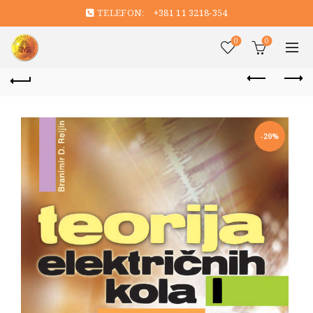
TELEFON:
+381 11 3218-354
0
0
-20%